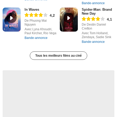
Bande-annonce
In Waves
Spider-Man: Brand
New Day
4,2
4,1
De Phuong Mai
Nguyen
De Destin Daniel
Cretton
Avec Lyna Khoudri,
Paul Kircher, Rio Vega
Avec Tom Holland,
Zendaya, Sadie Sink
Bande-annonce
Bande-annonce
Tous les meilleurs films au ciné