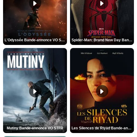
L'Odyssée Bande-annonce VO STFR
Spider-Man: Brand New Day Bande-annonce VO STFR
Mutiny Bande-annonce VO STFR
Les Silences de Riyad Bande-annonce VO STFR