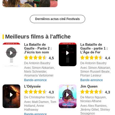
Dernières actus ciné Festivals
Meilleurs films à l'affiche
La Bataille de
La Bataille de
Gaulle - Partie 2 :
Gaulle - partie 1 :
J’écris ton nom
L'Âge de Fer
4,5
4,4
De Antonin Baudry
De Antonin Baudry
Avec Simon Abkarian,
Avec Simon Abkarian,
Niels Schneider,
Simon Russell Beale,
Anamaria Vartolomei
Florian Lesieur
Bande-annonce
Bande-annonce
L'Odyssée
Jim Queen
4,3
4,3
De Christopher Nolan
De Marco Nguyen,
Nicolas Athane
Avec Matt Damon, Tom
Holland, Anne
Avec Alex Ramires,
Hathaway
Jérémy Gillet, Shirley
Souagnon
Bande-annonce