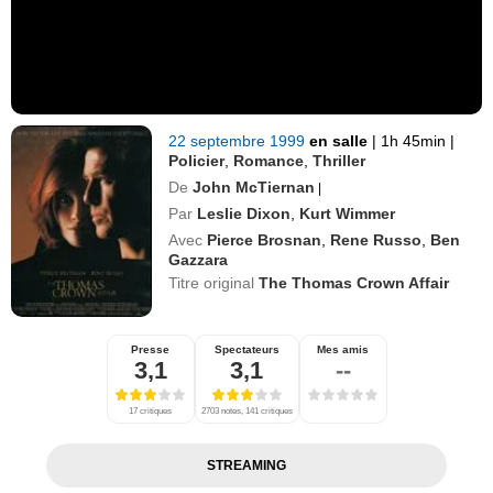
22 septembre 1999
en salle
|
1h 45min
|
Policier
,
Romance
,
Thriller
De
John McTiernan
|
Par
Leslie Dixon
,
Kurt Wimmer
Avec
Pierce Brosnan
,
Rene Russo
,
Ben
Gazzara
Titre original
The Thomas Crown Affair
Presse
Spectateurs
Mes amis
3,1
3,1
--
17 critiques
2703 notes, 141 critiques
STREAMING