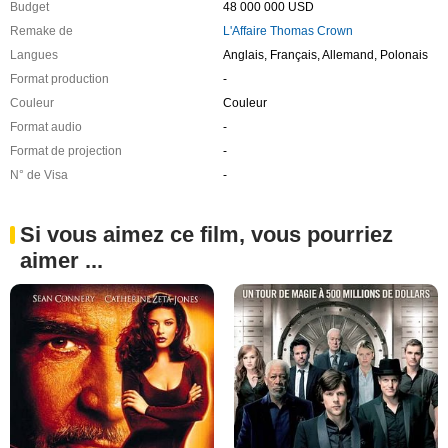
Budget
48 000 000 USD
Remake de
L'Affaire Thomas Crown
Langues
Anglais, Français, Allemand, Polonais
Format production
-
Couleur
Couleur
Format audio
-
Format de projection
-
N° de Visa
-
Si vous aimez ce film, vous pourriez
aimer ...