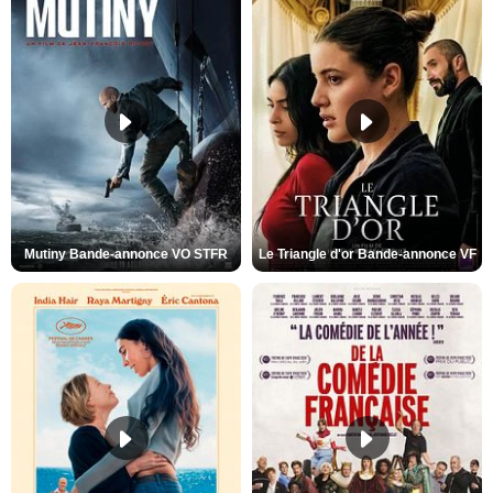
Mutiny Bande-annonce VO STFR
Le Triangle d'or Bande-annonce VF