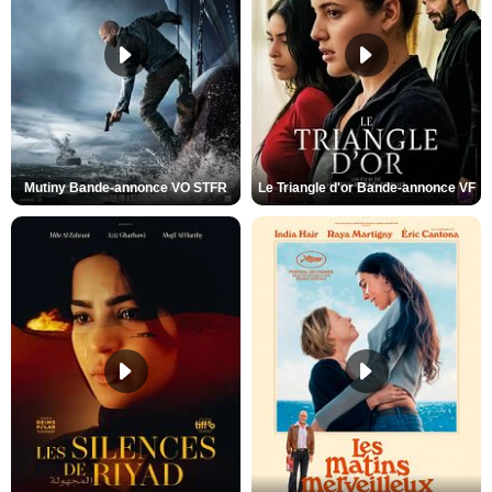
Mutiny Bande-annonce VO STFR
Le Triangle d'or Bande-annonce VF