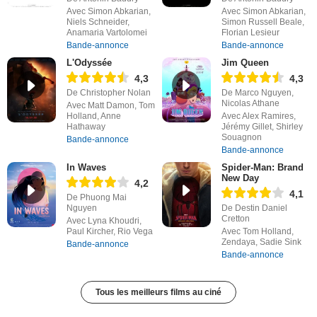
Avec Simon Abkarian,
Avec Simon Abkarian,
Niels Schneider,
Simon Russell Beale,
Anamaria Vartolomei
Florian Lesieur
Bande-annonce
Bande-annonce
L'Odyssée
Jim Queen
4,3
4,3
De Christopher Nolan
De Marco Nguyen,
Nicolas Athane
Avec Matt Damon, Tom
Holland, Anne
Avec Alex Ramires,
Hathaway
Jérémy Gillet, Shirley
Souagnon
Bande-annonce
Bande-annonce
In Waves
Spider-Man: Brand
New Day
4,2
4,1
De Phuong Mai
Nguyen
De Destin Daniel
Cretton
Avec Lyna Khoudri,
Paul Kircher, Rio Vega
Avec Tom Holland,
Zendaya, Sadie Sink
Bande-annonce
Bande-annonce
Tous les meilleurs films au ciné