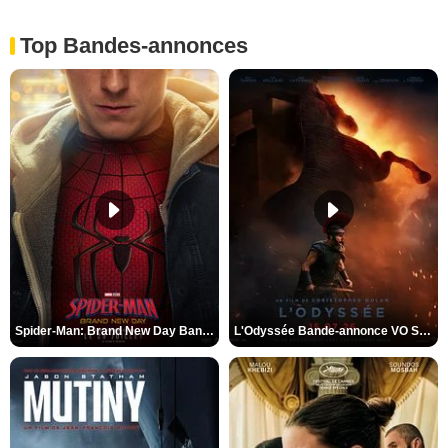
Top Bandes-annonces
Spider-Man: Brand New Day Bande-annonce VO STFR
L'Odyssée Bande-annonce VO STFR