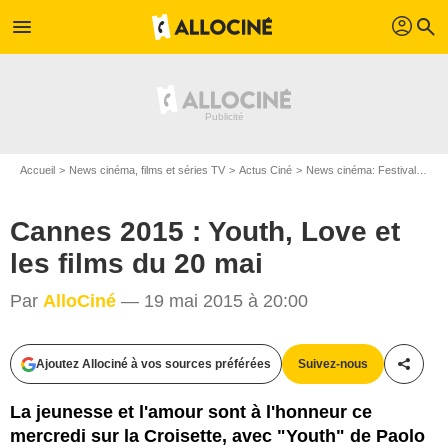
profil
menu
search
Accueil
News cinéma, films et séries TV
Actus Ciné
News cinéma: Festivals
Ca
Cannes 2015 : Youth, Love et
les films du 20 mai
Par
AlloCiné
— 19 mai 2015 à 20:00
Ajoutez Allociné à vos sources préférées
Suivez-nous
Partag
Pathé Distribution
La jeunesse et l'amour sont à l'honneur ce
mercredi sur la Croisette, avec "Youth" de Paolo