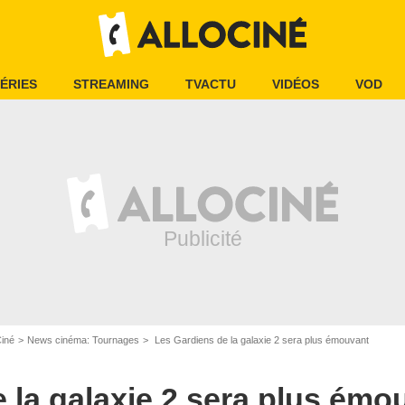
ÉRIES
STREAMING
TVACTU
VIDÉOS
VOD
Ciné
News cinéma: Tournages
Les Gardiens de la galaxie 2 sera plus émouvant
Marvel Enterprises
 la galaxie 2 sera plus émo