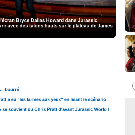
 l'écran Bryce Dallas Howard dans Jurassic
urir avec des talons hauts sur le plateau de James
.. bourré
att a eu "les larmes aux yeux" en lisant le scénario
e souvient du Chris Pratt d'avant Jurassic World !