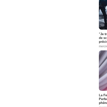
"Je t
de sc
préci
mercr
La Fe
Perfe
phén