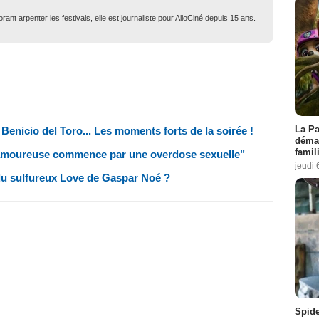
ant arpenter les festivals, elle est journaliste pour AlloCiné depuis 15 ans.
La Pa
 Benicio del Toro... Les moments forts de la soirée !
démar
famil
 amoureuse commence par une overdose sexuelle"
jeudi 
 du sulfureux Love de Gaspar Noé ?
Spid