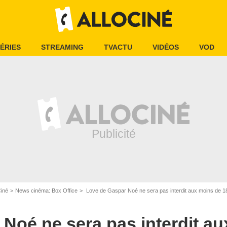
ÉRIES
STREAMING
TVACTU
VIDÉOS
VOD
Ciné
News cinéma: Box Office
Love de Gaspar Noé ne sera pas interdit aux moins de 1
Noé ne sera pas interdit au