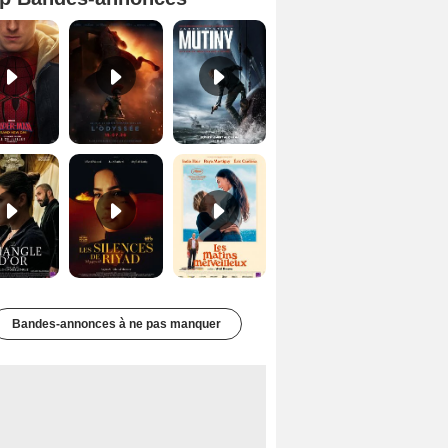
Spider-Man: Brand New Day Bande-annonce VO STFR
L'Odyssée Bande-annonce VO STFR
Mutiny Bande-annonce VO STFR
Le Triangle d'or Bande-annonce VF
Les Silences de Riyad Bande-annonce VO STFR
Les Matins merveilleux Bande-annonce VF
Bandes-annonces à ne pas manquer