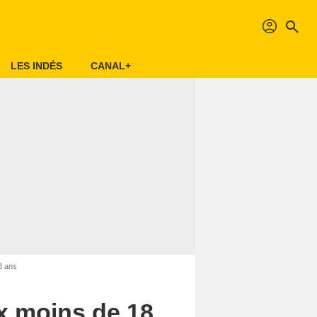
profil
search
LES INDÉS
CANAL+
8 ans
x moins de 18