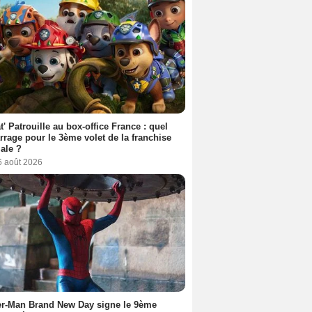
t' Patrouille au box-office France : quel
rage pour le 3ème volet de la franchise
iale ?
6 août 2026
er-Man Brand New Day signe le 9ème