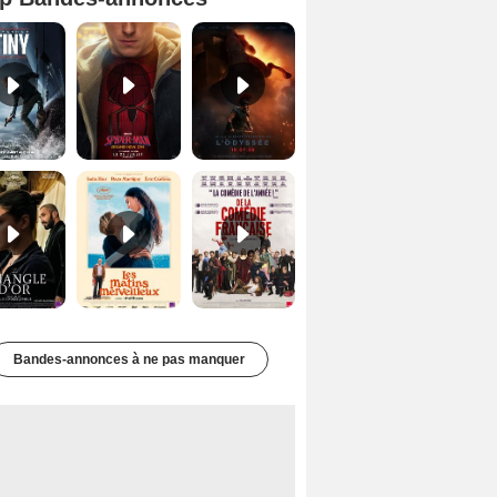
Mutiny Bande-annonce VO STFR
Spider-Man: Brand New Day Bande-annonce VO STFR
L'Odyssée Bande-annonce VO STFR
Le Triangle d'or Bande-annonce VF
Les Matins merveilleux Bande-annonce VF
De la Comédie-Française Teaser VF
Bandes-annonces à ne pas manquer