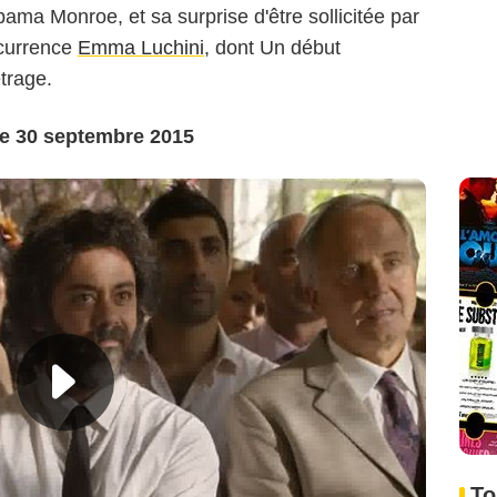
bama Monroe, et sa surprise d'être sollicitée par
ccurrence
Emma Luchini
, dont Un début
trage.
le 30 septembre 2015
To