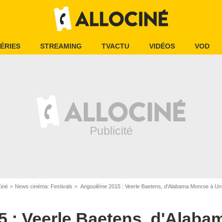
ÉRIES
STREAMING
TVACTU
VIDÉOS
VOD
Ciné
News cinéma: Festivals
Angoulême 2015 : Veerle Baetens, d'Alabama Monroe à Un
 : Veerle Baetens, d'Alaba