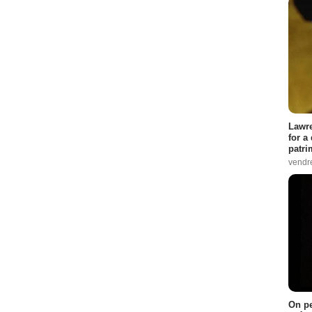
Lawre
for a
patri
vendre
On pe