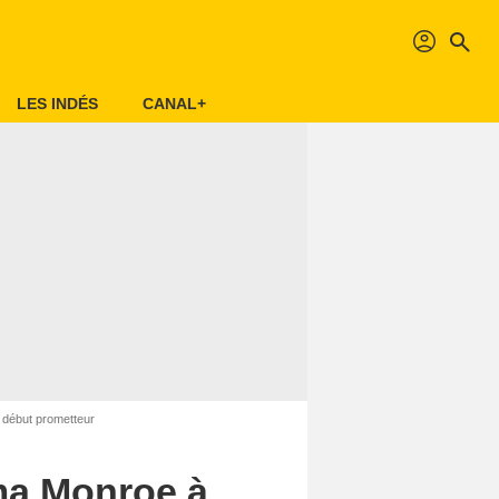
profil
search
LES INDÉS
CANAL+
 début prometteur
ma Monroe à