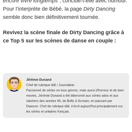
encore vivre longtemps"
, conclue-t-elle avec humour.
Pour l’interprète de Bébé, la page
Dirty Dancing
semble donc bien définitivement tournée.
Revivez la scène finale de Dirty Dancing grâce à
Danse avec les stars ! Top 5 des scènes de danse en
ce Top 5 sur les scènes de danse en couple :
couple.
Jérémie Dunand
Chef de rubrique télé / Journaliste
Passionné de séries en tous genres, mais aussi d'horreur et de teen
movies, Jérémie Dunand a été biberonné aux séries ados et aux
slashers des années 90, de Buffy à Scream, en passant par
Dawson. Chef de rubrique télé, il écrit aujourd'hui principalement sur
les séries et unitaires français.