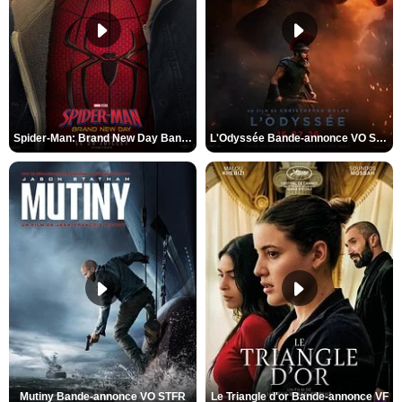
Spider-Man: Brand New Day Bande-annonce VO STFR
L'Odyssée Bande-annonce VO STFR
Mutiny Bande-annonce VO STFR
Le Triangle d'or Bande-annonce VF