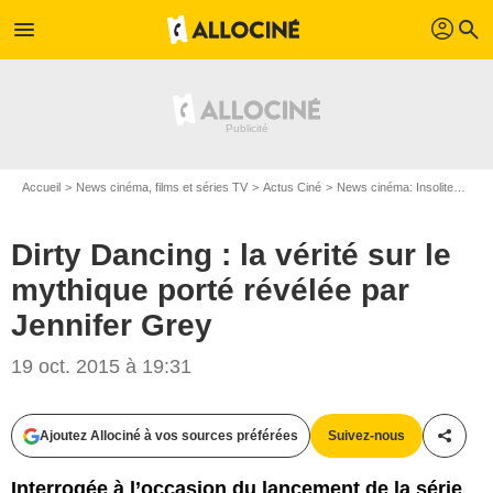
profil
menu
search
Accueil
News cinéma, films et séries TV
Actus Ciné
News cinéma: Insolite
Dirt
Dirty Dancing : la vérité sur le
mythique porté révélée par
Jennifer Grey
19 oct. 2015 à 19:31
Ajoutez Allociné à vos sources préférées
Suivez-nous
Partag
Splendor Films
Interrogée à l’occasion du lancement de la série