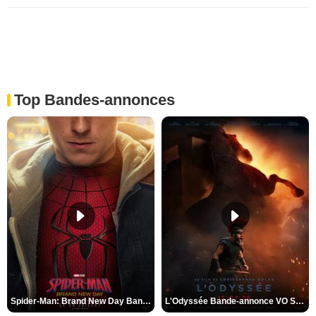
Top Bandes-annonces
Spider-Man: Brand New Day Bande-annonce VO STFR
L'Odyssée Bande-annonce VO STFR