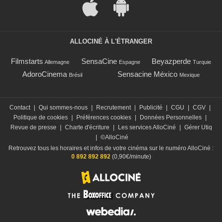
ALLOCINÉ À L'ÉTRANGER
Filmstarts
SensaCine
Beyazperde
Allemagne
Espagne
Turquie
AdoroCinema
Sensacine México
Brésil
Mexique
Contact
|
Qui sommes-nous
|
Recrutement
|
Publicité
|
CGU
|
CGV
|
Politique de cookies
|
Préférences cookies
|
Données Personnelles
|
Revue de presse
|
Charte d'écriture
|
Les services AlloCiné
|
Gérer Utiq
|
©AlloCiné
Retrouvez tous les horaires et infos de votre cinéma sur le numéro AlloCiné :
0 892 892 892
(0,90€/minute)