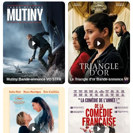
Mutiny Bande-annonce VO STFR
Le Triangle d'or Bande-annonce VF