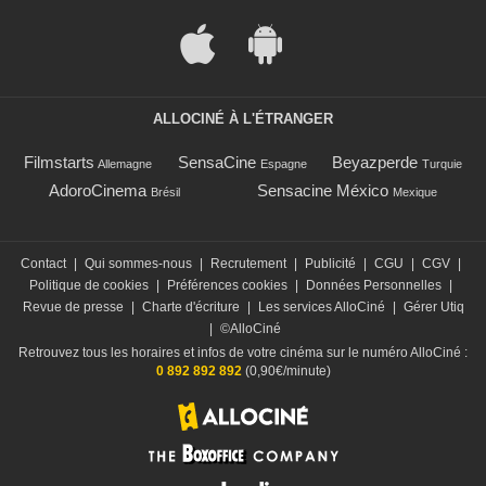
ALLOCINÉ À L'ÉTRANGER
Filmstarts
SensaCine
Beyazperde
Allemagne
Espagne
Turquie
AdoroCinema
Sensacine México
Brésil
Mexique
Contact
|
Qui sommes-nous
|
Recrutement
|
Publicité
|
CGU
|
CGV
|
Politique de cookies
|
Préférences cookies
|
Données Personnelles
|
Revue de presse
|
Charte d'écriture
|
Les services AlloCiné
|
Gérer Utiq
|
©AlloCiné
Retrouvez tous les horaires et infos de votre cinéma sur le numéro AlloCiné :
0 892 892 892
(0,90€/minute)