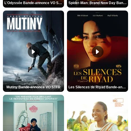
L'Odyssée Bande-annonce VO STFR
Spider-Man: Brand New Day Bande-annonce VO STFR
Mutiny Bande-annonce VO STFR
Les Silences de Riyad Bande-annonce VO STFR