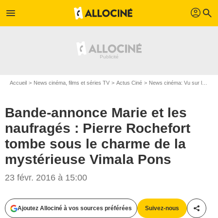
profil
menu
search
Accueil
News cinéma, films et séries TV
Actus Ciné
News cinéma: Vu sur le web
Bande-annonce Marie et les
naufragés : Pierre Rochefort
tombe sous le charme de la
mystérieuse Vimala Pons
23 févr. 2016 à 15:00
Ajoutez Allociné à vos sources préférées
Suivez-nous
Partag