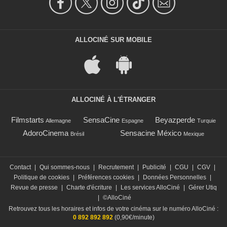
ALLOCINÉ SUR MOBILE
ALLOCINÉ À L'ÉTRANGER
Filmstarts
SensaCine
Beyazperde
Allemagne
Espagne
Turquie
AdoroCinema
Sensacine México
Brésil
Mexique
Contact
|
Qui sommes-nous
|
Recrutement
|
Publicité
|
CGU
|
CGV
|
Politique de cookies
|
Préférences cookies
|
Données Personnelles
|
Revue de presse
|
Charte d'écriture
|
Les services AlloCiné
|
Gérer Utiq
|
©AlloCiné
Retrouvez tous les horaires et infos de votre cinéma sur le numéro AlloCiné :
0 892 892 892
(0,90€/minute)