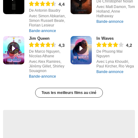
De Christopher Nolan
4,4
Avec Matt Damon, Tom
De Antonin Baudry
Holland, Anne
Avec Simon Abkarian,
Hathaway
Simon Russell Beale,
Bande-annonce
Florian Lesieur
Bande-annonce
Jim Queen
In Waves
4,3
4,2
De Marco Nguyen,
De Phuong Mai
Nicolas Athane
Nguyen
Avec Alex Ramires,
Avec Lyna Khoudri,
Jérémy Gillet, Shirley
Paul Kircher, Rio Vega
Souagnon
Bande-annonce
Bande-annonce
Tous les meilleurs films au ciné