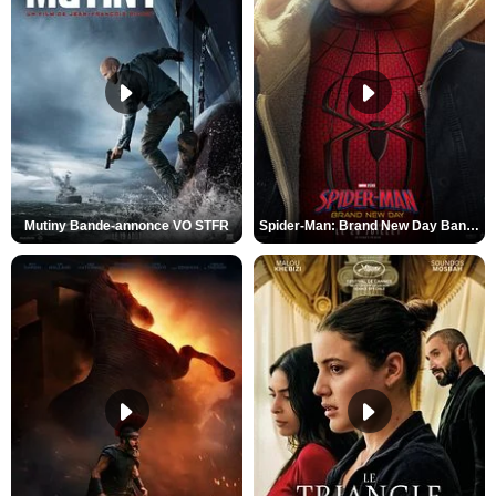
Mutiny Bande-annonce VO STFR
Spider-Man: Brand New Day Bande-annonce VO STFR