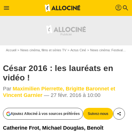
profil
menu
search
Accueil
News cinéma, films et séries TV
Actus Ciné
News cinéma: Festivals
Cé
César 2016 : les lauréats en
vidéo !
Par
Maximilien Pierrette, Brigitte Baronnet et
Vincent Garnier
— 27 févr. 2016 à 10:00
AlloCiné
Ajoutez Allociné à vos sources préférées
Suivez-nous
Partag
Catherine Frot, Michael Douglas, Benoît