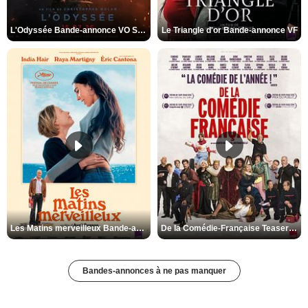
L'Odyssée Bande-annonce VO STFR
Le Triangle d'or Bande-annonce VF
Les Matins merveilleux Bande-annonce VF
De la Comédie-Française Teaser VF
Bandes-annonces à ne pas manquer