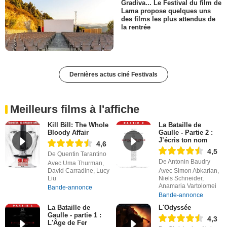
Gradiva... Le Festival du film de
Lama propose quelques uns
des films les plus attendus de
la rentrée
Dernières actus ciné Festivals
Meilleurs films à l'affiche
Kill Bill: The Whole
La Bataille de
Bloody Affair
Gaulle - Partie 2 :
J’écris ton nom
4,6
4,5
De Quentin Tarantino
De Antonin Baudry
Avec Uma Thurman,
David Carradine, Lucy
Avec Simon Abkarian,
Liu
Niels Schneider,
Anamaria Vartolomei
Bande-annonce
Bande-annonce
La Bataille de
L'Odyssée
Gaulle - partie 1 :
4,3
L'Âge de Fer