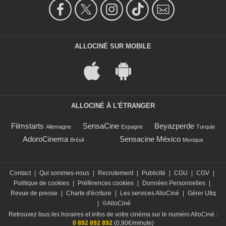
ALLOCINÉ SUR MOBILE
ALLOCINÉ À L'ÉTRANGER
Filmstarts
SensaCine
Beyazperde
Allemagne
Espagne
Turquie
AdoroCinema
Sensacine México
Brésil
Mexique
Contact
|
Qui sommes-nous
|
Recrutement
|
Publicité
|
CGU
|
CGV
|
Politique de cookies
|
Préférences cookies
|
Données Personnelles
|
Revue de presse
|
Charte d'écriture
|
Les services AlloCiné
|
Gérer Utiq
|
©AlloCiné
Retrouvez tous les horaires et infos de votre cinéma sur le numéro AlloCiné :
0 892 892 892
(0,90€/minute)