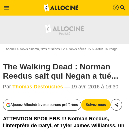
profil
menu
search
Accueil
News cinéma, films et séries TV
News séries TV
Actus Tournage Séries TV
The Walking Dead : Norman
Reedus sait qui Negan a tué...
Par
Thomas Destouches
— 19 avr. 2016 à 16:30
AMC Studios
Ajoutez Allociné à vos sources préférées
Suivez-nous
Partag
ATTENTION SPOILERS !!! Norman Reedus,
l'interprète de Daryl, et Tyler James Williamss, un