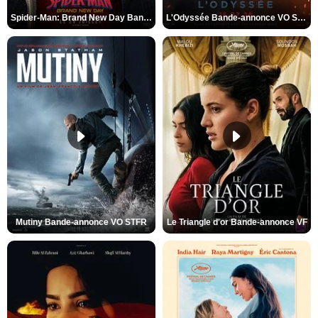
Spider-Man: Brand New Day Bande-annonce VO STFR
L'Odyssée Bande-annonce VO STFR
Mutiny Bande-annonce VO STFR
Le Triangle d'or Bande-annonce VF