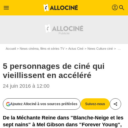
profil
menu
search
Accueil
News cinéma, films et séries TV
Actus Ciné
News Culture ciné
5 personnages de ciné qui vieillissent en accéléré
5 personnages de ciné qui
vieillissent en accéléré
24 juin 2016 à 12:00
Ajoutez Allociné à vos sources préférées
Suivez-nous
Partag
De la Méchante Reine dans "Blanche-Neige et les
sept nains" à Mel Gibson dans "Forever Young",