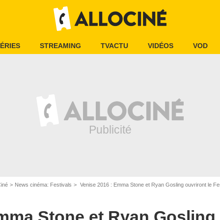
ÉRIES
STREAMING
TVACTU
VIDÉOS
VOD
Ciné
News cinéma: Festivals
Venise 2016 : Emma Stone et Ryan Gosling ouvriront le Fes
mma Stone et Ryan Gosling 