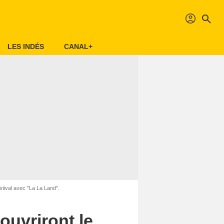
profil
search
LES INDÉS
CANAL+
tival avec "La La Land".
ouvriront le