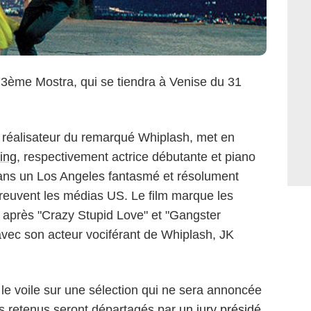
 73ème Mostra, qui se tiendra à Venise du 31
 réalisateur du remarqué Whiplash, met en
ing
, respectivement actrice débutante et piano
 dans un Los Angeles fantasmé et résolument
reuvent les médias US. Le film marque les
, après "Crazy Stupid Love" et "Gangster
vec son acteur vociférant de Whiplash, JK
le voile sur une sélection qui ne sera annoncée
ilms retenus seront départagés par
un jury présidé