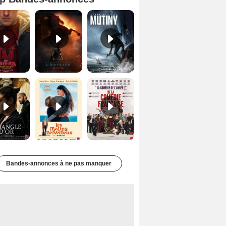
Spider-Man: Brand New Day Bande-annonce VO STFR
L'Odyssée Bande-annonce VO STFR
Mutiny Bande-annonce VO STFR
Le Triangle d'or Bande-annonce VF
Les Matins merveilleux Bande-annonce VF
De la Comédie-Française Teaser VF
Bandes-annonces à ne pas manquer