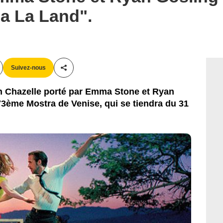
Entertainment Weekly
La La Land".
Suivez-nous
Partager cet article
en Chazelle porté par Emma Stone et Ryan
 73ème Mostra de Venise, qui se tiendra du 31