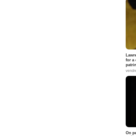
Lawre
for a
patri
vendre
On pe