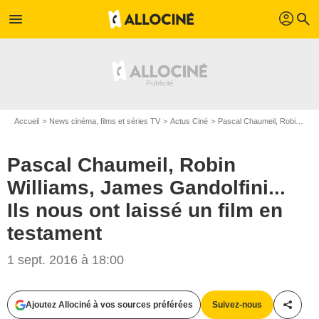
profil
menu
search
Accueil
News cinéma, films et séries TV
Actus Ciné
Pascal Chaumeil, Robin Williams, James Gandolfini... Ils nous ont laissé un film en testament
Pascal Chaumeil, Robin
Williams, James Gandolfini...
Ils nous ont laissé un film en
testament
1 sept. 2016 à 18:00
Ajoutez Allociné à vos sources préférées
Suivez-nous
Partag