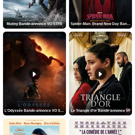
Mutiny Bande-annonce VO STFR
Spider-Man: Brand New Day Bande-annonce VO STFR
L'Odyssée Bande-annonce VO STFR
Le Triangle d'or Bande-annonce VF