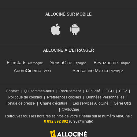
ALLOCINÉ SUR MOBILE
ALLOCINÉ À L'ÉTRANGER
Filmstarts
SensaCine
Beyazperde
Allemagne
Espagne
Turquie
AdoroCinema
Sensacine México
Brésil
Mexique
Contact
|
Qui sommes-nous
|
Recrutement
|
Publicité
|
CGU
|
CGV
|
Politique de cookies
|
Préférences cookies
|
Données Personnelles
|
Revue de presse
|
Charte d'écriture
|
Les services AlloCiné
|
Gérer Utiq
|
©AlloCiné
Retrouvez tous les horaires et infos de votre cinéma sur le numéro AlloCiné :
0 892 892 892
(0,90€/minute)