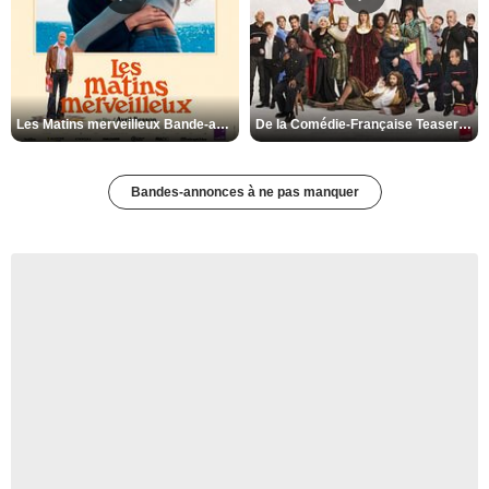
Les Matins merveilleux Bande-annonce VF
De la Comédie-Française Teaser VF
Bandes-annonces à ne pas manquer