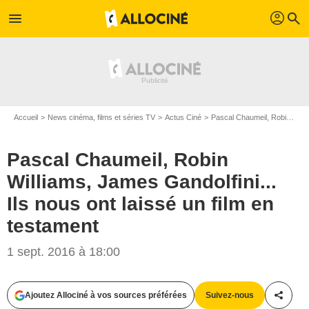
profil
menu
search
Accueil
News cinéma, films et séries TV
Actus Ciné
Pascal Chaumeil, Robin Williams, James Gandolfini... Ils nous ont laissé un film en testament
Pascal Chaumeil, Robin
Williams, James Gandolfini...
Ils nous ont laissé un film en
testament
1 sept. 2016 à 18:00
Ajoutez Allociné à vos sources préférées
Suivez-nous
Partag