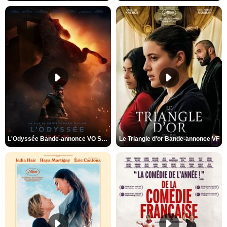
L'Odyssée Bande-annonce VO STFR
Le Triangle d'or Bande-annonce VF