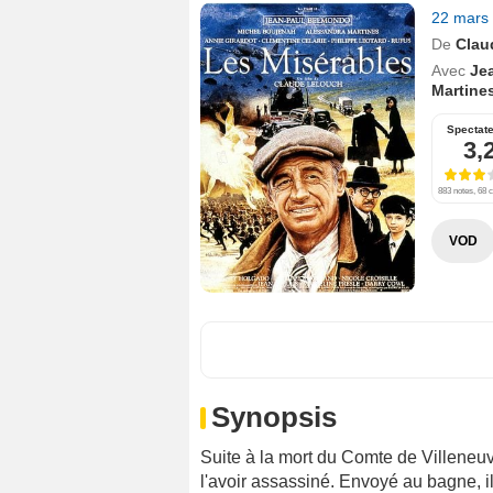
22 mars
De
Clau
Avec
Je
Martine
Spectat
3,
883 notes, 68 c
VOD
Synopsis
Suite à la mort du Comte de Villeneuv
l'avoir assassiné. Envoyé au bagne, il