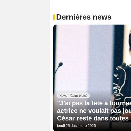
Dernières news
News - Culture ciné
"J'ai pas la tête à tourne
actrice ne voulait pas jo
César resté dans toutes
jeudi 25 décembre 2025