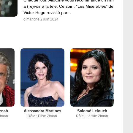
à (re)voir à la télé. Ce soir : "Les Misérables" de
Victor Hugo revisité par…
dimanche 2 juin 2024
enah
Alessandra Martines
Salomé Lelouch
Ziman
Rôle : Elise Ziman
Rôle : La fille Ziman