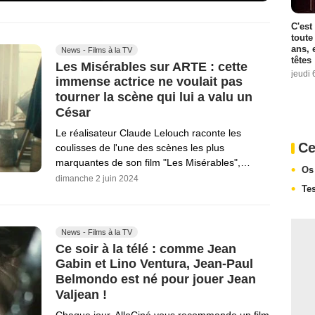
C'est
toute
ans, 
News - Films à la TV
têtes
Les Misérables sur ARTE : cette
jeudi 
immense actrice ne voulait pas
tourner la scène qui lui a valu un
César
Le réalisateur Claude Lelouch raconte les
Ce
coulisses de l'une des scènes les plus
marquantes de son film "Les Misérables",…
Os
dimanche 2 juin 2024
Te
News - Films à la TV
Ce soir à la télé : comme Jean
Gabin et Lino Ventura, Jean-Paul
Belmondo est né pour jouer Jean
Valjean !
Chaque jour, AlloCiné vous recommande un film