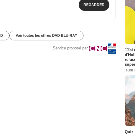
REGARDER
OD
Voir toutes les offres DVD BLU-RAY
Service proposé par
"J'ai
d'Hol
refus
super
jeudi 
Quiz 