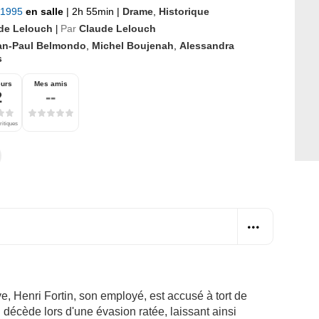
 1995
en salle
|
2h 55min
|
Drame
,
Historique
de Lelouch
Par
Claude Lelouch
|
an-Paul Belmondo
,
Michel Boujenah
,
Alessandra
s
eurs
Mes amis
2
--
ritiques
e, Henri Fortin, son employé, est accusé à tort de
 décède lors d'une évasion ratée, laissant ainsi