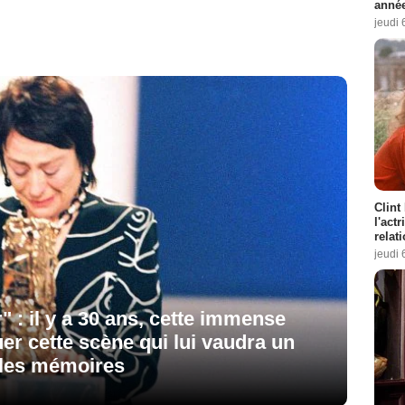
année
jeudi 
Clint
l'act
relat
jeudi 
r" : il y a 30 ans, cette immense
uer cette scène qui lui vaudra un
 les mémoires