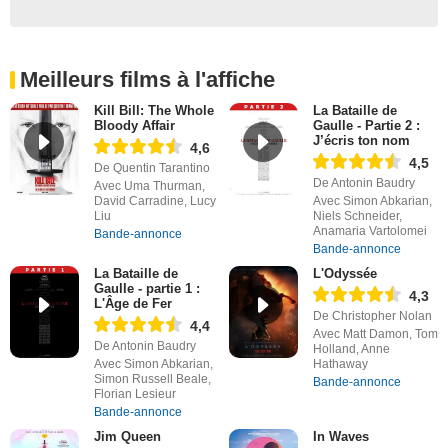
Meilleurs films à l'affiche
Kill Bill: The Whole
La Bataille de
Bloody Affair
Gaulle - Partie 2 :
J’écris ton nom
4,6
4,5
De Quentin Tarantino
De Antonin Baudry
Avec Uma Thurman,
David Carradine, Lucy
Avec Simon Abkarian,
Liu
Niels Schneider,
Anamaria Vartolomei
Bande-annonce
Bande-annonce
La Bataille de
L'Odyssée
Gaulle - partie 1 :
4,3
L'Âge de Fer
De Christopher Nolan
4,4
Avec Matt Damon, Tom
De Antonin Baudry
Holland, Anne
Avec Simon Abkarian,
Hathaway
Simon Russell Beale,
Bande-annonce
Florian Lesieur
Bande-annonce
Jim Queen
In Waves