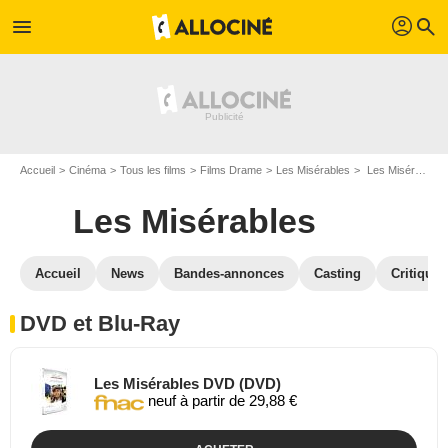
profil
menu
search
Accueil
Cinéma
Tous les films
Films Drame
Les Misérables
Les Misérables en DVD Blu Ray
Les Misérables
Accueil
News
Bandes-annonces
Casting
Critiques
DVD et Blu-Ray
Les Misérables DVD (DVD)
neuf à partir de 29,88 €