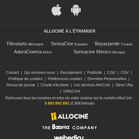
ALLOCINÉ À L'ÉTRANGER
Filmstarts
SensaCine
Beyazperde
Allemagne
Espagne
Turquie
AdoroCinema
Sensacine México
Brésil
Mexique
Contact
|
Qui sommes-nous
|
Recrutement
|
Publicité
|
CGU
|
CGV
|
Politique de cookies
|
Préférences cookies
|
Données Personnelles
|
Revue de presse
|
Charte d'écriture
|
Les services AlloCiné
|
Gérer Utiq
|
©AlloCiné
Retrouvez tous les horaires et infos de votre cinéma sur le numéro AlloCiné :
0 892 892 892
(0,90€/minute)