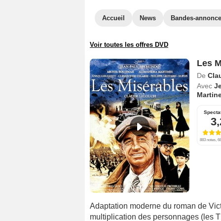
Accueil
News
Bandes-annonc
Voir toutes les offres DVD
Les M
De
Cla
Avec
J
Martin
Specta
3,
883 notes, 68
Adaptation moderne du roman de Victor
multiplication des personnages (les 