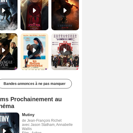
Le Triangle d'or Bande-annonce VF
Les Matins merveilleux Bande-annonce VF
De la Comédie-Française Teaser VF
Bandes-annonces à ne pas manquer
lms Prochainement au
néma
Mutiny
de Jean-François Richet
avec Jason Statham, Annabelle
Wallis