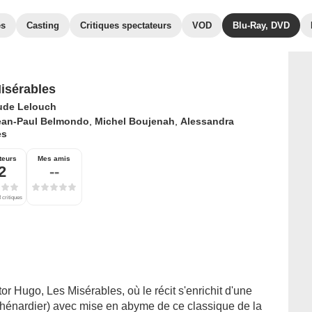
es
Casting
Critiques spectateurs
VOD
Blu-Ray, DVD
isérables
ude Lelouch
ean-Paul Belmondo
,
Michel Boujenah
,
Alessandra
es
teurs
Mes amis
2
--
 critiques
 Hugo, Les Misérables, où le récit s'enrichit d'une
Thénardier) avec mise en abyme de ce classique de la