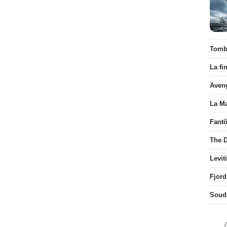
Tombé
La fi
Aven
La Ma
Fant
The D
Levit
Fjord
Soud