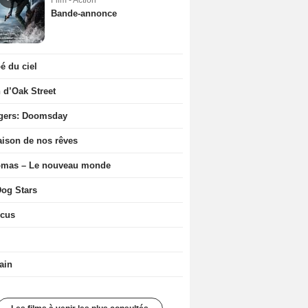
Film - Action
Bande-annonce
 du ciel
n d’Oak Street
gers: Doomsday
ison de nos rêves
ômas – Le nouveau monde
og Stars
icus
ain