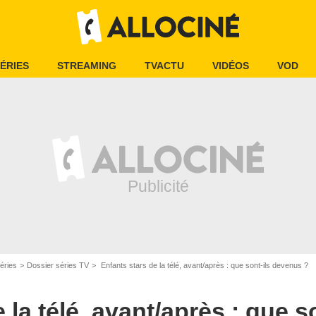
ÉRIES
STREAMING
TVACTU
VIDÉOS
VOD
éries
Dossier séries TV
Enfants stars de la télé, avant/après : que sont-ils devenus ?
 la télé, avant/après : que so