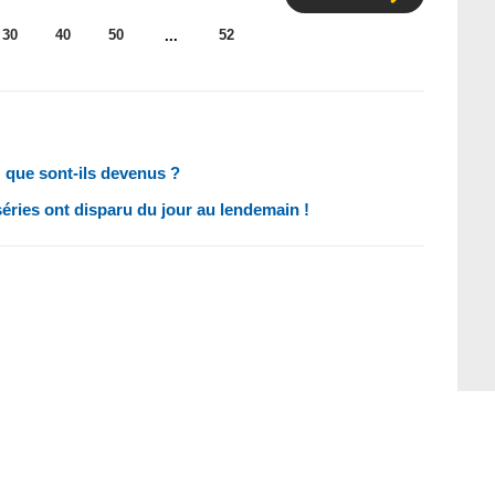
30
40
50
52
...
: que sont-ils devenus ?
ries ont disparu du jour au lendemain !