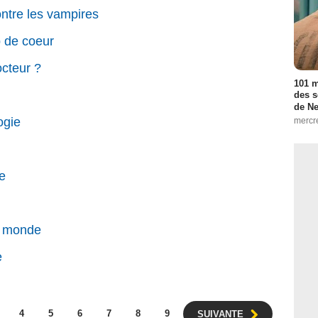
ontre les vampires
 de coeur
octeur ?
101 m
des s
de Net
ogie
mercre
e
d
e monde
e
4
5
6
7
8
9
SUIVANTE