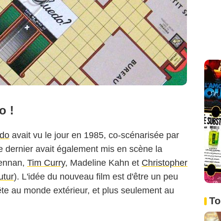
o !
do
avait vu le jour en 1985, co-scénarisée par
e dernier avait également mis en scène la
rennan,
Tim Curry
, Madeline Kahn et
Christopher
utur
). L'idée du nouveau film est d'être un peu
uête au monde extérieur, et plus seulement au
To