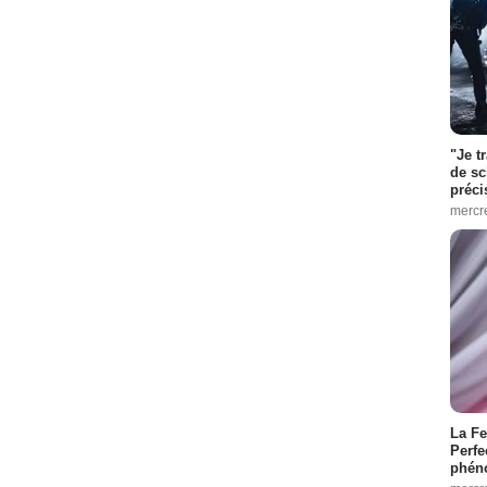
"Je t
de sc
préci
mercr
La Fe
Perfe
phén