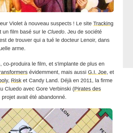
eur Violet à nouveau suspects ! Le site
Tracking
 un film basé sur le
Cluedo
. Jeu de société
Hasbro
est de trouver qui a tué le docteur Lenoir, dans
uelle arme.
, co-produira le film, et s'implante de plus en
ransformers
évidemment, mais aussi
G.I. Joe
, et
oly
,
Risk
et
Candy Land
. Déjà en 2011, la firme
au Cluedo avec Gore Verbinski (
Pirates des
le projet avait été abandonné.