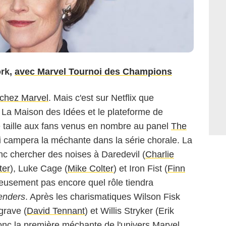
ork,
avec Marvel Tournoi des Champions
 chez Marvel
. Mais c'est sur Netflix que
 La Maison des Idées et le plateforme de
de taille aux fans venus en nombre au panel
The
 campera la méchante dans la série chorale. La
nc chercher des noises à Daredevil (
Charlie
ter
), Luke Cage (
Mike Colter
) et Iron Fist (
Finn
usement pas encore quel rôle tiendra
enders
. Après les charismatiques Wilson Fisk
grave (
David Tennant
) et Willis Stryker (Erik
donc la première méchante de l'univers Marvel