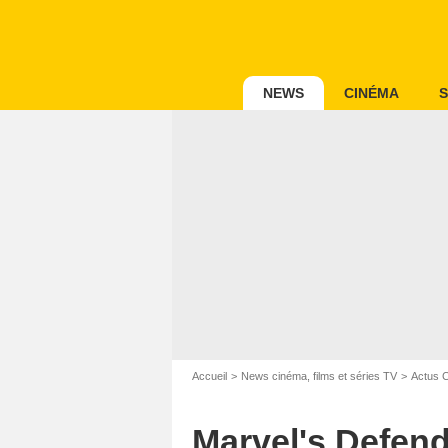
NEWS
CINÉMA
S
Accueil
News cinéma, films et séries TV
Actus 
Marvel's Defend