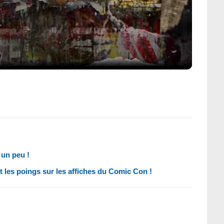
 un peu !
rt les poings sur les affiches du Comic Con !