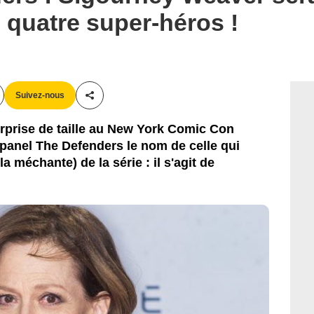
quatre super-héros !
Bestimage
Suivez-nous
Partager cet article
surprise de taille au New York Comic Con
 panel The Defenders le nom de celle qui
 méchante) de la série : il s'agit de