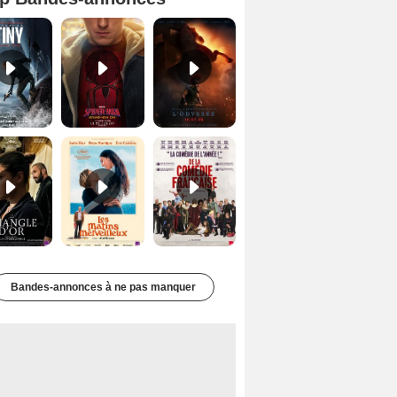
Mutiny Bande-annonce VO STFR
Spider-Man: Brand New Day Bande-annonce VO STFR
L'Odyssée Bande-annonce VO STFR
Le Triangle d'or Bande-annonce VF
Les Matins merveilleux Bande-annonce VF
De la Comédie-Française Teaser VF
Bandes-annonces à ne pas manquer