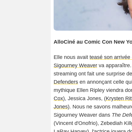
AlloCiné au Comic Con New Y
Elle nous avait
teasé son arrivée
Sigourney Weaver
va apparaître.
streaming ont fait une surprise 
Defenders
en annonçant celle qui
mythique Ellen Ripley viendra do
Cox
), Jessica Jones, (
Krysten Rit
Jones)
. Nous ne savons malheure
Sigourney Weaver dans
The Def
(Vincent d'Onofrio), Zebediah Kill
LaRay Harvey), l'actrice jouera 