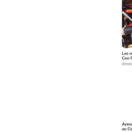
Les m
Con P
diman
Aveng
au C