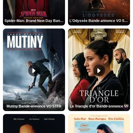
Spider-Man: Brand New Day Bande-annonce VO STFR
L'Odyssée Bande-annonce VO STFR
Mutiny Bande-annonce VO STFR
Le Triangle d'or Bande-annonce VF