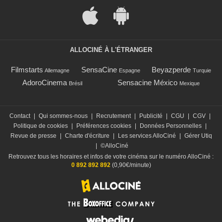
ALLOCINÉ À L'ÉTRANGER
Filmstarts
SensaCine
Beyazperde
Allemagne
Espagne
Turquie
AdoroCinema
Sensacine México
Brésil
Mexique
Contact
|
Qui sommes-nous
|
Recrutement
|
Publicité
|
CGU
|
CGV
|
Politique de cookies
|
Préférences cookies
|
Données Personnelles
|
Revue de presse
|
Charte d'écriture
|
Les services AlloCiné
|
Gérer Utiq
|
©AlloCiné
Retrouvez tous les horaires et infos de votre cinéma sur le numéro AlloCiné :
0 892 892 892
(0,90€/minute)