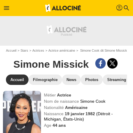
profil
menu
search
Accueil
Stars
Actrices
Actrice américaine
Simone Cook dit Simone Missick
Simone Missick
Accueil
Filmographie
News
Photos
Streaming
Métier
Actrice
Nom de naissance
Simone Cook
Nationalité
Américaine
Naissance
19 janvier 1982
(Détroit -
Michigan, États-Unis)
Age
44
ans