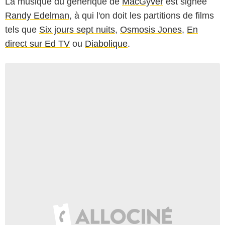
La musique du générique de
MacGyver
est signée
Randy Edelman
, à qui l'on doit les partitions de films
tels que
Six jours sept nuits
,
Osmosis Jones
,
En
direct sur Ed TV
ou
Diabolique
.