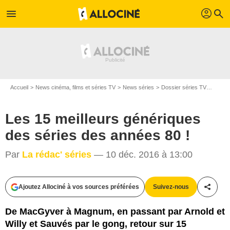
profil
menu
search
Accueil
News cinéma, films et séries TV
News séries
Dossier séries TV
Les 15
Les 15 meilleurs génériques
des séries des années 80 !
Par
La rédac' séries
— 10 déc. 2016 à 13:00
Ajoutez Allociné à vos sources préférées
Suivez-nous
Partag
De MacGyver à Magnum, en passant par Arnold et
TCM
Willy et Sauvés par le gong, retour sur 15