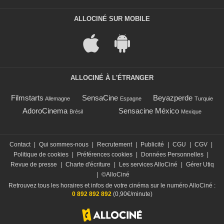
ALLOCINÉ SUR MOBILE
ALLOCINÉ À L'ÉTRANGER
Filmstarts
SensaCine
Beyazperde
Allemagne
Espagne
Turquie
AdoroCinema
Sensacine México
Brésil
Mexique
Contact
|
Qui sommes-nous
|
Recrutement
|
Publicité
|
CGU
|
CGV
|
Politique de cookies
|
Préférences cookies
|
Données Personnelles
|
Revue de presse
|
Charte d'écriture
|
Les services AlloCiné
|
Gérer Utiq
|
©AlloCiné
Retrouvez tous les horaires et infos de votre cinéma sur le numéro AlloCiné :
0 892 892 892
(0,90€/minute)