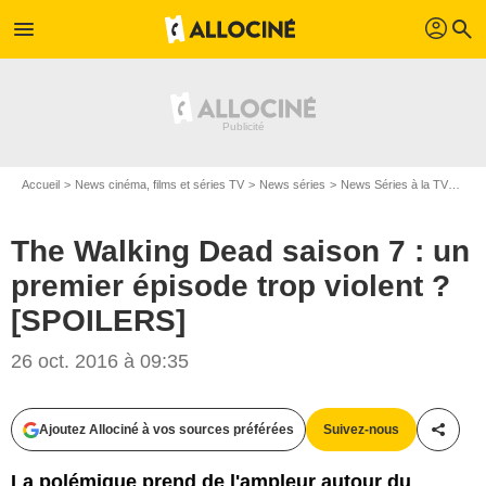
profil
menu
search
Accueil
News cinéma, films et séries TV
News séries
News Séries à la TV
The 
The Walking Dead saison 7 : un
premier épisode trop violent ?
[SPOILERS]
26 oct. 2016 à 09:35
AMC
Ajoutez Allociné à vos sources préférées
Suivez-nous
Partag
La polémique prend de l'ampleur autour du