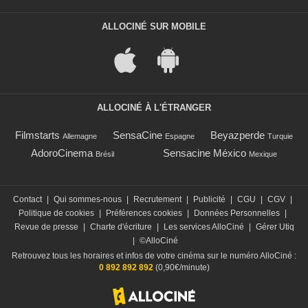
ALLOCINÉ SUR MOBILE
ALLOCINÉ À L'ÉTRANGER
Filmstarts
SensaCine
Beyazperde
Allemagne
Espagne
Turquie
AdoroCinema
Sensacine México
Brésil
Mexique
Contact
|
Qui sommes-nous
|
Recrutement
|
Publicité
|
CGU
|
CGV
|
Politique de cookies
|
Préférences cookies
|
Données Personnelles
|
Revue de presse
|
Charte d'écriture
|
Les services AlloCiné
|
Gérer Utiq
|
©AlloCiné
Retrouvez tous les horaires et infos de votre cinéma sur le numéro AlloCiné :
0 892 892 892
(0,90€/minute)