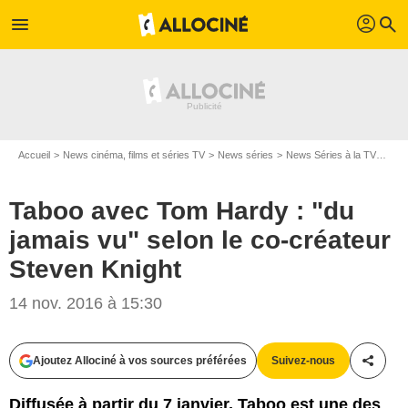
profil
menu
search
Accueil
News cinéma, films et séries TV
News séries
News Séries à la TV
Tabo
Taboo avec Tom Hardy : "du
jamais vu" selon le co-créateur
Steven Knight
14 nov. 2016 à 15:30
Ajoutez Allociné à vos sources préférées
Suivez-nous
Partag
Diffusée à partir du 7 janvier, Taboo est une des