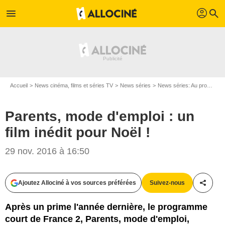
profil
menu
search
Accueil
News cinéma, films et séries TV
News séries
News séries: Au programme
Parents, mode d'emploi : un
film inédit pour Noël !
29 nov. 2016 à 16:50
Ajoutez Allociné à vos sources préférées
Suivez-nous
Partag
Après un prime l'année dernière, le programme
court de France 2, Parents, mode d'emploi,