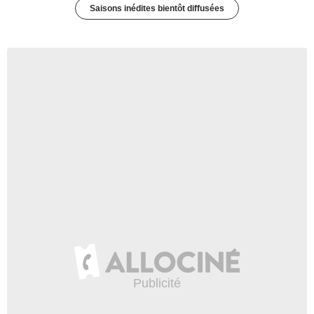
Saisons inédites bientôt diffusées