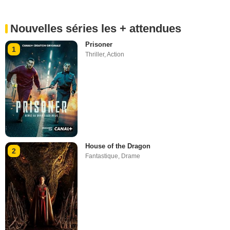
Nouvelles séries les + attendues
Prisoner
1
Thriller
,
Action
House of the Dragon
2
Fantastique
,
Drame