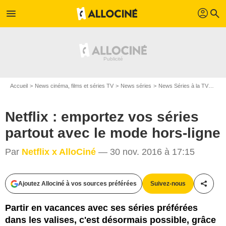
profil
menu
search
Accueil
News cinéma, films et séries TV
News séries
News Séries à la TV
Netf
Netflix : emportez vos séries
partout avec le mode hors-ligne
Par
Netflix x AlloCiné
— 30 nov. 2016 à 17:15
David Dettmann/Netflix
Ajoutez Allociné à vos sources préférées
Suivez-nous
Partag
Partir en vacances avec ses séries préférées
dans les valises, c'est désormais possible, grâce