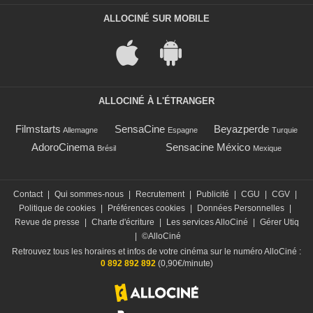
ALLOCINÉ SUR MOBILE
ALLOCINÉ À L'ÉTRANGER
Filmstarts
SensaCine
Beyazperde
Allemagne
Espagne
Turquie
AdoroCinema
Sensacine México
Brésil
Mexique
Contact
|
Qui sommes-nous
|
Recrutement
|
Publicité
|
CGU
|
CGV
|
Politique de cookies
|
Préférences cookies
|
Données Personnelles
|
Revue de presse
|
Charte d'écriture
|
Les services AlloCiné
|
Gérer Utiq
|
©AlloCiné
Retrouvez tous les horaires et infos de votre cinéma sur le numéro AlloCiné :
0 892 892 892
(0,90€/minute)