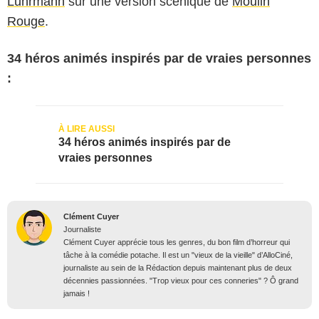
Luhrmann
sur une version scénique de
Moulin
Rouge
.
34 héros animés inspirés par de vraies personnes
:
34 héros animés inspirés par de
vraies personnes
Clément Cuyer
Journaliste
Clément Cuyer apprécie tous les genres, du bon film d’horreur qui
tâche à la comédie potache. Il est un "vieux de la vieille" d’AlloCiné,
journaliste au sein de la Rédaction depuis maintenant plus de deux
décennies passionnées. "Trop vieux pour ces conneries" ? Ô grand
jamais !