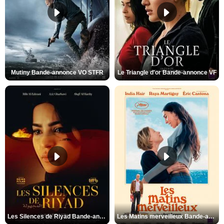
Mutiny Bande-annonce VO STFR
Le Triangle d'or Bande-annonce VF
Les Silences de Riyad Bande-annonce VO STFR
Les Matins merveilleux Bande-annonce VF