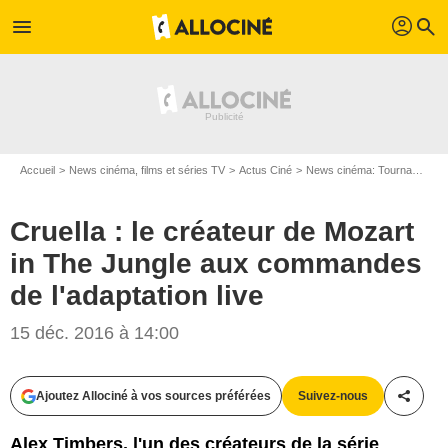
profil
menu
search
Accueil
News cinéma, films et séries TV
Actus Ciné
News cinéma: Tournages
Cruella : le créateur de Mozart
in The Jungle aux commandes
de l'adaptation live
15 déc. 2016 à 14:00
Ajoutez Allociné à vos sources préférées
Suivez-nous
Partag
D.R.
Alex Timbers, l'un des créateurs de la série