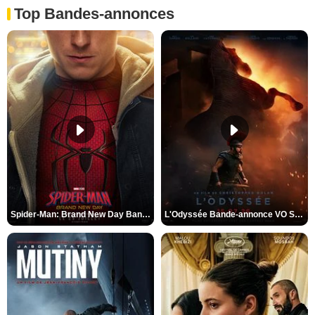
Top Bandes-annonces
Spider-Man: Brand New Day Bande-annonce VO STFR
L'Odyssée Bande-annonce VO STFR