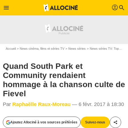
profil
menu
search
Accueil
News cinéma, films et séries TV
News séries
News séries TV: Top et Flop
Quand South Park et
Community rendaient
hommage à la chanson culte de
Fievel
Par
Raphaëlle Raux-Moreau
— 6 févr. 2017 à 18:30
Ajoutez Allociné à vos sources préférées
Suivez-nous
Partag