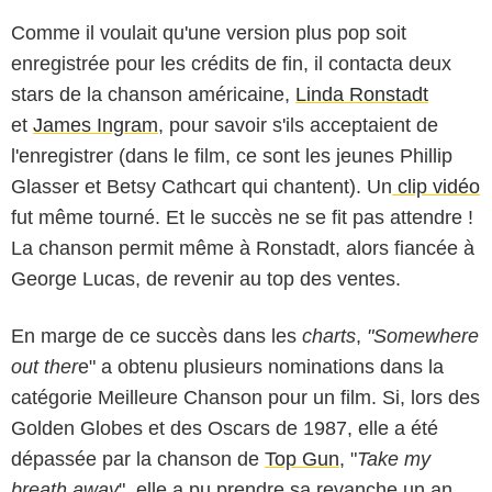
Comme il voulait qu'une version plus pop soit
enregistrée pour les crédits de fin, il contacta deux
stars de la chanson américaine,
Linda Ronstadt
et
James Ingram
, pour savoir s'ils acceptaient de
l'enregistrer (dans le film, ce sont les jeunes Phillip
Glasser et Betsy Cathcart qui chantent). Un
clip vidéo
fut même tourné. Et le succès ne se fit pas attendre !
La chanson permit même à Ronstadt, alors fiancée à
George Lucas, de revenir au top des ventes.
En marge de ce succès dans les
charts
,
"Somewhere
out ther
e" a obtenu plusieurs nominations dans la
catégorie Meilleure Chanson pour un film. Si, lors des
Golden Globes et des Oscars de 1987, elle a été
dépassée par la chanson de
Top Gun
, "
Take my
breath away
", elle a pu prendre sa revanche un an