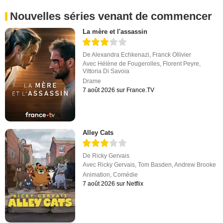
Nouvelles séries venant de commencer
La mère et l'assassin
De
Alexandra Echkenazi
,
Franck Ollivier
Avec
Hélène de Fougerolles
,
Florent Peyre
,
Vittoria Di Savoia
Drame
7 août 2026 sur France.TV
Alley Cats
De
Ricky Gervais
Avec
Ricky Gervais
,
Tom Basden
,
Andrew Brooke
Animation
,
Comédie
7 août 2026 sur Netflix