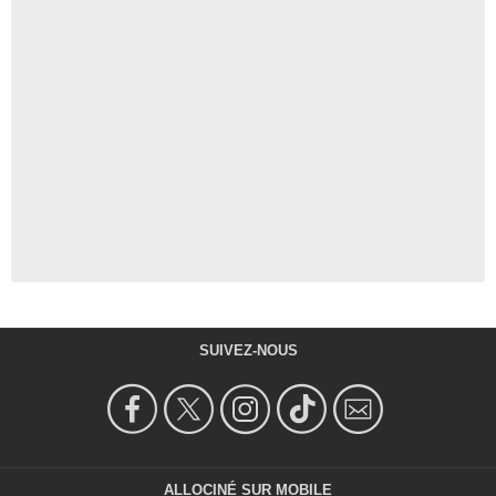
SUIVEZ-NOUS
ALLOCINÉ SUR MOBILE