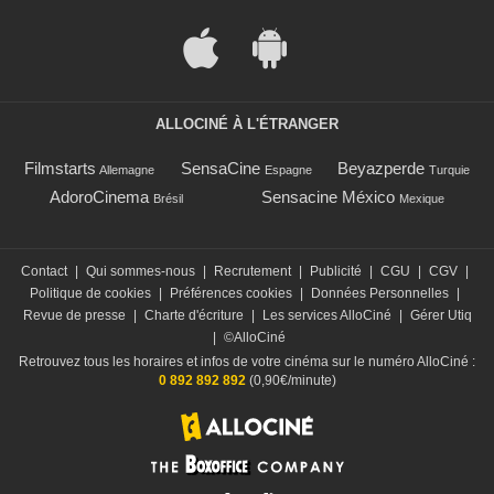
ALLOCINÉ À L'ÉTRANGER
Filmstarts
SensaCine
Beyazperde
Allemagne
Espagne
Turquie
AdoroCinema
Sensacine México
Brésil
Mexique
Contact
|
Qui sommes-nous
|
Recrutement
|
Publicité
|
CGU
|
CGV
|
Politique de cookies
|
Préférences cookies
|
Données Personnelles
|
Revue de presse
|
Charte d'écriture
|
Les services AlloCiné
|
Gérer Utiq
|
©AlloCiné
Retrouvez tous les horaires et infos de votre cinéma sur le numéro AlloCiné :
0 892 892 892
(0,90€/minute)