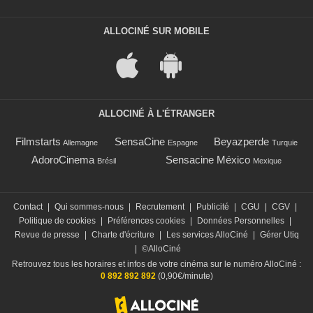
ALLOCINÉ SUR MOBILE
ALLOCINÉ À L'ÉTRANGER
Filmstarts
SensaCine
Beyazperde
Allemagne
Espagne
Turquie
AdoroCinema
Sensacine México
Brésil
Mexique
Contact
|
Qui sommes-nous
|
Recrutement
|
Publicité
|
CGU
|
CGV
|
Politique de cookies
|
Préférences cookies
|
Données Personnelles
|
Revue de presse
|
Charte d'écriture
|
Les services AlloCiné
|
Gérer Utiq
|
©AlloCiné
Retrouvez tous les horaires et infos de votre cinéma sur le numéro AlloCiné :
0 892 892 892
(0,90€/minute)