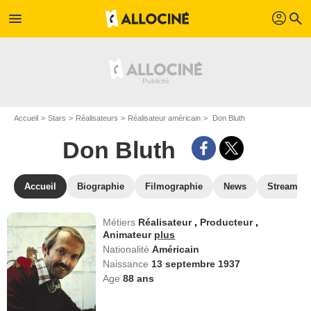
profil
menu
search
Accueil
Stars
Réalisateurs
Réalisateur américain
Don Bluth
Don Bluth
Accueil
Biographie
Filmographie
News
Streamin
Métiers
Réalisateur
,
Producteur
,
Animateur
plus
Nationalité
Américain
Naissance
13 septembre 1937
Age
88
ans