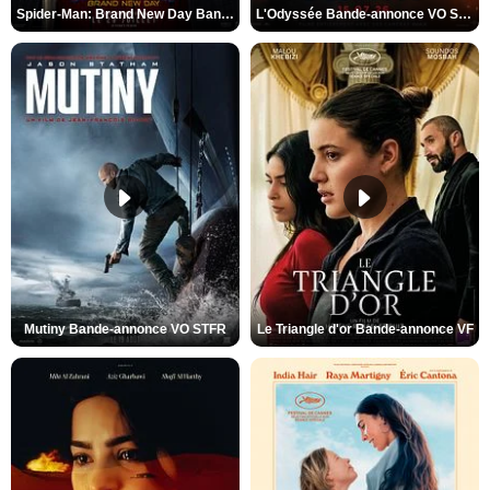
Spider-Man: Brand New Day Bande-annonce VO STFR
L'Odyssée Bande-annonce VO STFR
Mutiny Bande-annonce VO STFR
Le Triangle d'or Bande-annonce VF