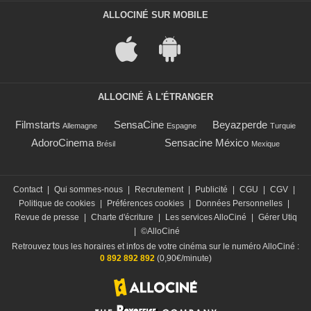
ALLOCINÉ SUR MOBILE
ALLOCINÉ À L'ÉTRANGER
Filmstarts
SensaCine
Beyazperde
Allemagne
Espagne
Turquie
AdoroCinema
Sensacine México
Brésil
Mexique
Contact
|
Qui sommes-nous
|
Recrutement
|
Publicité
|
CGU
|
CGV
|
Politique de cookies
|
Préférences cookies
|
Données Personnelles
|
Revue de presse
|
Charte d'écriture
|
Les services AlloCiné
|
Gérer Utiq
|
©AlloCiné
Retrouvez tous les horaires et infos de votre cinéma sur le numéro AlloCiné :
0 892 892 892
(0,90€/minute)