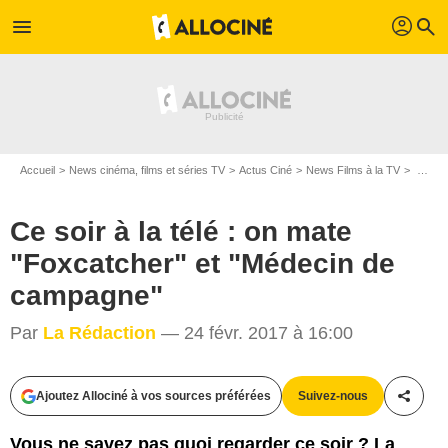
profil
menu
search
Accueil
News cinéma, films et séries TV
Actus Ciné
News Films à la TV
Ce soir à la télé : on mate "Foxcatcher" et "Médecin de campagne"
Ce soir à la télé : on mate
"Foxcatcher" et "Médecin de
campagne"
Par
La Rédaction
— 24 févr. 2017 à 16:00
Ajoutez Allociné à vos sources préférées
Suivez-nous
Partag
Vous ne savez pas quoi regarder ce soir ? La