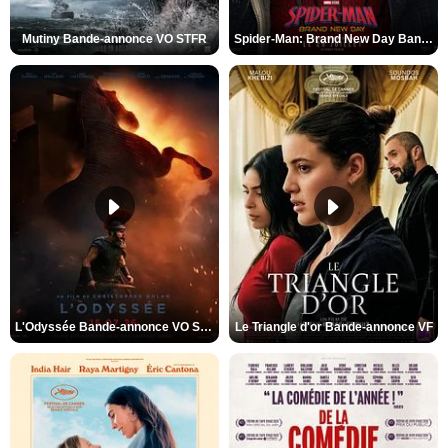
Mutiny Bande-annonce VO STFR
Spider-Man: Brand New Day Bande-annonce VO STFR
L'Odyssée Bande-annonce VO STFR
Le Triangle d'or Bande-annonce VF