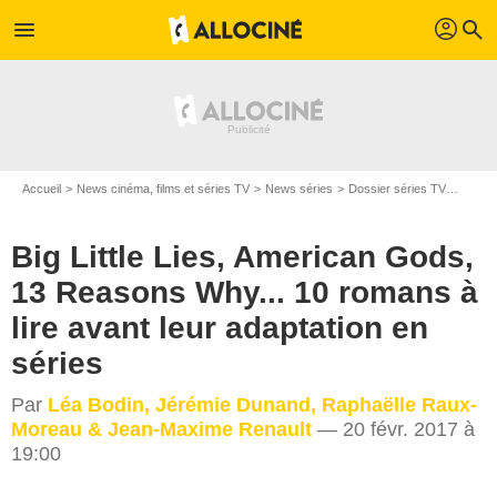
profil
menu
search
Accueil
News cinéma, films et séries TV
News séries
Dossier séries TV
Big Li
Big Little Lies, American Gods,
13 Reasons Why... 10 romans à
lire avant leur adaptation en
séries
Par
Léa Bodin, Jérémie Dunand, Raphaëlle Raux-
Moreau & Jean-Maxime Renault
— 20 févr. 2017 à
19:00