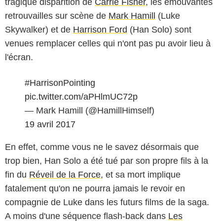
tragique disparition de
Carrie Fisher
, les émouvantes
retrouvailles sur scène de
Mark Hamill
(Luke
Skywalker) et de
Harrison Ford
(Han Solo) sont
venues remplacer celles qui n'ont pas pu avoir lieu à
l'écran.
#HarrisonPointing
pic.twitter.com/aPHlmUC72p
— Mark Hamill (@HamillHimself)
19 avril 2017
En effet, comme vous ne le savez désormais que
trop bien, Han Solo a été tué par son propre fils à la
fin du
Réveil de la Force
, et sa mort implique
fatalement qu'on ne pourra jamais le revoir en
compagnie de Luke dans les futurs films de la saga.
A moins d'une séquence flash-back dans
Les