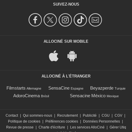
SUIVEZ-NOUS
ALLOCINÉ SUR MOBILE
ALLOCINÉ À L'ÉTRANGER
Filmstarts
SensaCine
Beyazperde
Allemagne
Espagne
Turquie
AdoroCinema
Sensacine México
Brésil
Mexique
Contact
|
Qui sommes-nous
|
Recrutement
|
Publicité
|
CGU
|
CGV
|
Politique de cookies
|
Préférences cookies
|
Données Personnelles
|
Revue de presse
|
Charte d'écriture
|
Les services AlloCiné
|
Gérer Utiq