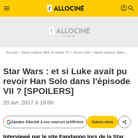
profil
menu
search
Accueil
News cinéma, films et séries TV
Actus Ciné
News cinéma: Stars
Star W
Star Wars : et si Luke avait pu
revoir Han Solo dans l'épisode
VII ? [SPOILERS]
20 avr. 2017 à 18:00
Ajoutez Allociné à vos sources préférées
Suivez-nous
Partag
Lucasfilm Ltd.
Interviewé par le site Fandango lors de la Star