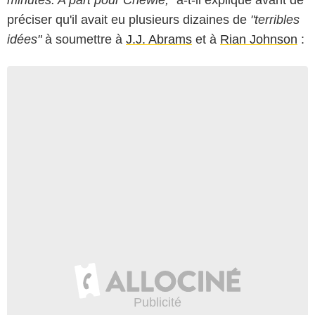
minutes. A part pour Chewie,"
a-t-il expliqué avant de
préciser qu'il avait eu plusieurs dizaines de
"terribles
idées"
à soumettre à
J.J. Abrams
et à
Rian Johnson
: