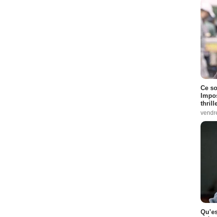
Ce so
Impos
thrill
vendr
Qu’es