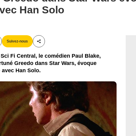
20th Century Fox
vec Han Solo
Suivez-nous
Partager cet article
Sci Fi Central, le comédien Paul Blake,
ortuné Greedo dans Star Wars, évoque
e avec Han Solo.