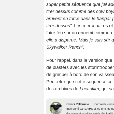
super petite séquence que j'ai ad
tirer dessus comme des cow-boys
arrivent en force dans le hangar 
tirer dessus".
Les mercenaires et 
faire feu sur un ennemi commun
elle a disparue. Mais je suis sû
Skywalker Ranch".
Pour rappel, dans la version que
de blasters avec les stormtrooper
de grimper à bord de son vaissea
Peut-être que cette séquence cou
des archives de
Lucasfilm
, qui sa
Olivier Pallaruelo
-
Journaliste ciné
Biberonné par la VHS et les films de gen
documentaires et les sujets d'actuali