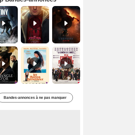
Mutiny Bande-annonce VO STFR
Spider-Man: Brand New Day Bande-annonce VO STFR
L'Odyssée Bande-annonce VO STFR
Le Triangle d'or Bande-annonce VF
Les Matins merveilleux Bande-annonce VF
De la Comédie-Française Teaser VF
Bandes-annonces à ne pas manquer