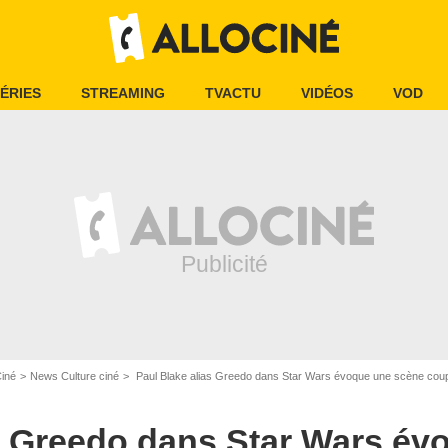
ÉRIES
STREAMING
TVACTU
VIDÉOS
VOD
Ciné
News Culture ciné
Paul Blake alias Greedo dans Star Wars évoque une scène cou
as Greedo dans Star Wars év