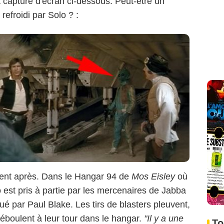
la capture d'écran ci-dessous. Peut-être un
efroidi par Solo ? :
ent après. Dans le Hangar 94 de
Mos Eisley
où
 est pris à partie par les mercenaires de Jabba
ué par Paul Blake. Les tirs de blasters pleuvent,
éboulent à leur tour dans le hangar.
"Il y a une
To