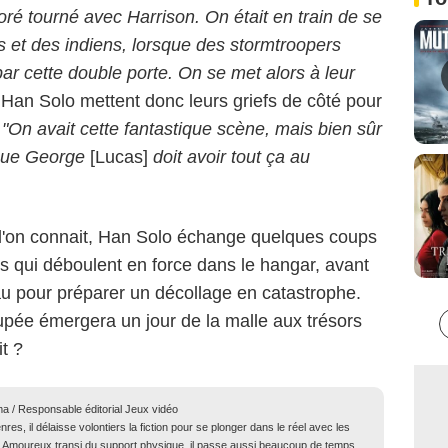
oré tourné avec Harrison. On était en train de se
 et des indiens, lorsque des stormtroopers
par cette double porte. On se met alors à leur
Han Solo mettent donc leurs griefs de côté pour
.
"On avait cette fantastique scène, mais bien sûr
r que George
[Lucas]
doit avoir tout ça au
 l'on connait, Han Solo échange quelques coups
s qui déboulent en force dans le hangar, avant
u pour préparer un décollage en catastrophe.
pée émergera un jour de la malle aux trésors
it ?
ma / Responsable éditorial Jeux vidéo
res, il délaisse volontiers la fiction pour se plonger dans le réel avec les
té. Amoureux transi du support physique, il passe aussi beaucoup de temps