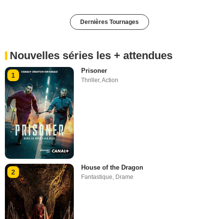
Dernières Tournages
Nouvelles séries les + attendues
Prisoner
1
Thriller
,
Action
House of the Dragon
2
Fantastique
,
Drame