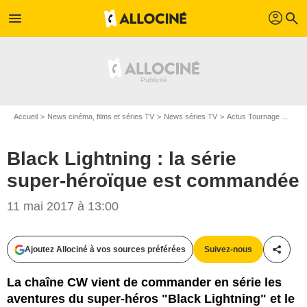
profil
menu
search
Accueil
News cinéma, films et séries TV
News séries TV
Actus Tournage Séries TV
Black Lightning : la série
super-héroïque est commandée
11 mai 2017 à 13:00
CW
Ajoutez Allociné à vos sources préférées
Suivez-nous
Partag
La chaîne CW vient de commander en série les
aventures du super-héros "Black Lightning" et le