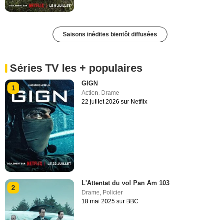
Saisons inédites bientôt diffusées
Séries TV les + populaires
GIGN
1
Action
,
Drame
22 juillet 2026 sur Netflix
L'Attentat du vol Pan Am 103
2
Drame
,
Policier
18 mai 2025 sur BBC