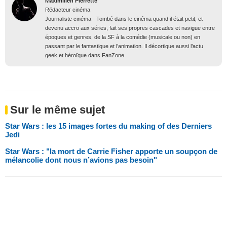
Maximilien Pierrette
Rédacteur cinéma
Journaliste cinéma - Tombé dans le cinéma quand il était petit, et
devenu accro aux séries, fait ses propres cascades et navigue entre
époques et genres, de la SF à la comédie (musicale ou non) en
passant par le fantastique et l’animation. Il décortique aussi l’actu
geek et héroïque dans FanZone.
Sur le même sujet
Star Wars : les 15 images fortes du making of des Derniers
Jedi
Star Wars : "la mort de Carrie Fisher apporte un soupçon de
mélancolie dont nous n’avions pas besoin"