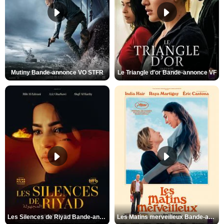
Mutiny Bande-annonce VO STFR
Le Triangle d'or Bande-annonce VF
Les Silences de Riyad Bande-annonce VO STFR
Les Matins merveilleux Bande-annonce VF