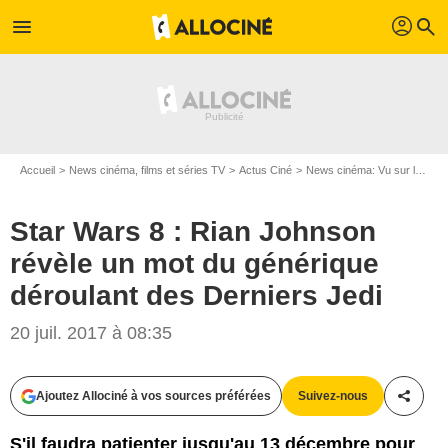
profil
menu
search
Accueil
News cinéma, films et séries TV
Actus Ciné
News cinéma: Vu sur le web
Star Wars 8 : Rian Johnson
révèle un mot du générique
déroulant des Derniers Jedi
20 juil. 2017 à 08:35
Ajoutez Allociné à vos sources préférées
Suivez-nous
Partag
S'il faudra patienter jusqu'au 13 décembre pour