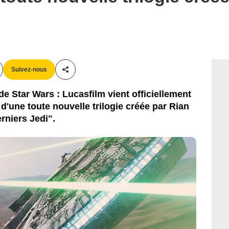
Lucasfilm Ltd.
Suivez-nous
Partager cet article
e Star Wars : Lucasfilm vient officiellement
d'une toute nouvelle trilogie créée par Rian
rniers Jedi".