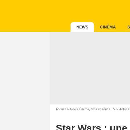
NEWS
CINÉMA
S
Accueil
News cinéma, films et séries TV
Actus 
Star Wars : une 