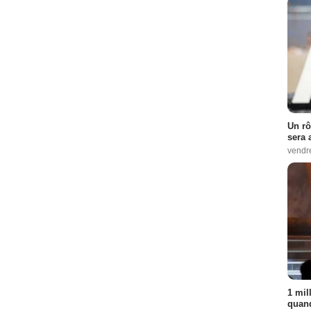
Un rô
sera 
vendr
1 mil
quand