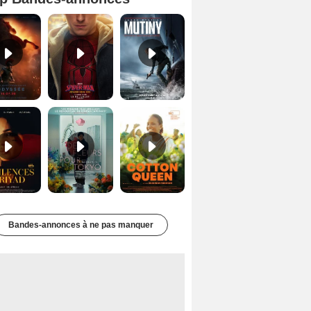
L'Odyssée Bande-annonce VO STFR
Spider-Man: Brand New Day Bande-annonce VO STFR
Mutiny Bande-annonce VO STFR
Les Silences de Riyad Bande-annonce VO STFR
Des Fleurs pour Tokyo Bande-annonce VO STFR
Cotton Queen Bande-annonce VO STFR
Bandes-annonces à ne pas manquer