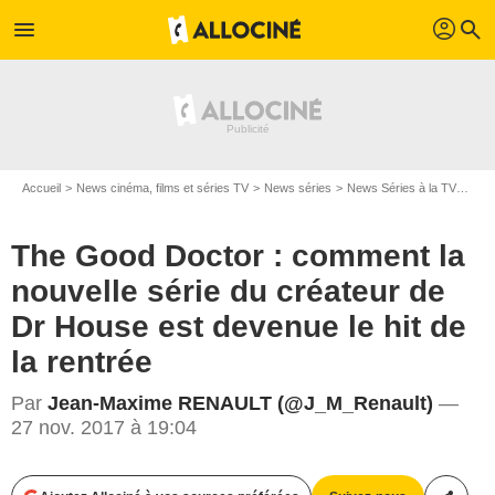
profil
menu
search
Accueil
News cinéma, films et séries TV
News séries
News Séries à la TV
The 
The Good Doctor : comment la
nouvelle série du créateur de
Dr House est devenue le hit de
la rentrée
Par
Jean-Maxime RENAULT (@J_M_Renault)
—
27 nov. 2017 à 19:04