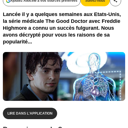
Ajoutez Allociné à vos sources préférées
Suivez-nous
Partag
Sony Pictures Television / ABC Studios
Lancée il y a quelques semaines aux Etats-Unis,
la série médicale The Good Doctor avec Freddie
Highmore a connu un succès fulgurant. Nous
avons décrypté pour vous les raisons de sa
popularité...
LIRE DANS L'APPLICATION