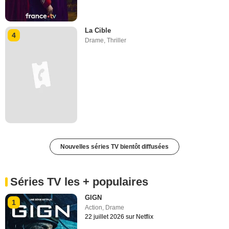
La Cible
4
Drame
,
Thriller
Nouvelles séries TV bientôt diffusées
Séries TV les + populaires
GIGN
1
Action
,
Drame
22 juillet 2026 sur Netflix