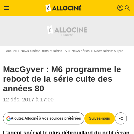
profil
menu
search
Accueil
News cinéma, films et séries TV
News séries
News séries: Au programme
MacGyver : M6 programme le
reboot de la série culte des
années 80
12 déc. 2017 à 17:00
Ajoutez Allociné à vos sources préférées
Suivez-nous
Partag
L'agent spécial le plus débrouillard du petit écran