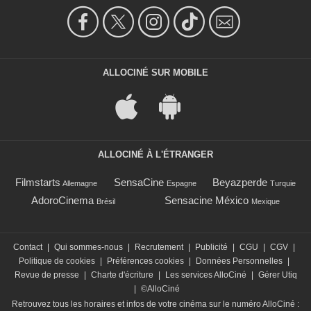
ALLOCINÉ SUR MOBILE
ALLOCINÉ À L'ÉTRANGER
Filmstarts
SensaCine
Beyazperde
Allemagne
Espagne
Turquie
AdoroCinema
Sensacine México
Brésil
Mexique
Contact
|
Qui sommes-nous
|
Recrutement
|
Publicité
|
CGU
|
CGV
|
Politique de cookies
|
Préférences cookies
|
Données Personnelles
|
Revue de presse
|
Charte d'écriture
|
Les services AlloCiné
|
Gérer Utiq
|
©AlloCiné
Retrouvez tous les horaires et infos de votre cinéma sur le numéro AlloCiné :