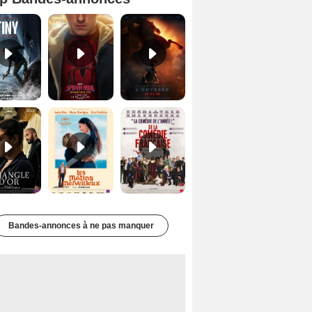
Mutiny Bande-annonce VO STFR
Spider-Man: Brand New Day Bande-annonce VO STFR
L'Odyssée Bande-annonce VO STFR
Le Triangle d'or Bande-annonce VF
Les Matins merveilleux Bande-annonce VF
De la Comédie-Française Teaser VF
Bandes-annonces à ne pas manquer