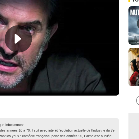
que Infotainment
 années 10 à 70, il suit avec intérêt l’évolution actuelle de l’industrie du 7e
evant les yeux : comédie française, polar des années 90, Palme d’or oubliée