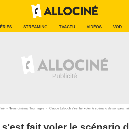
ÉRIES
STREAMING
TVACTU
VIDÉOS
VOD
Ciné
News cinéma: Tournages
Claude Lelouch s'est fait voler le scénario de son prochai
'est fait voler le scénario 