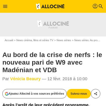
profil
menu
search
Accueil
News cinéma, films et séries TV
News séries
News séries: Au programme
Au bord de la crise de nerfs : le
nouveau pari de W9 avec
Madénian et VDB
Par
Vénicia Beaury
— 12 févr. 2018 à 10:00
Ajoutez Allociné à vos sources préférées
Suivez-nous
Partag
Après l'arrêt de leur précédent programme,