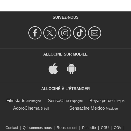
SUIVEZ-NOUS
ALLOCINÉ SUR MOBILE
ALLOCINÉ À L'ÉTRANGER
Filmstarts
SensaCine
Beyazperde
Allemagne
Espagne
Turquie
AdoroCinema
Sensacine México
Brésil
Mexique
Contact
|
Qui sommes-nous
|
Recrutement
|
Publicité
|
CGU
|
CGV
|