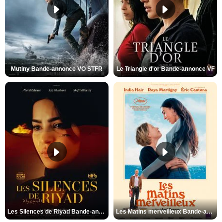
Mutiny Bande-annonce VO STFR
Le Triangle d'or Bande-annonce VF
Les Silences de Riyad Bande-annonce VO STFR
Les Matins merveilleux Bande-annonce VF