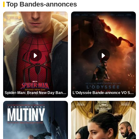
Top Bandes-annonces
Spider-Man: Brand New Day Bande-annonce VO STFR
L'Odyssée Bande-annonce VO STFR