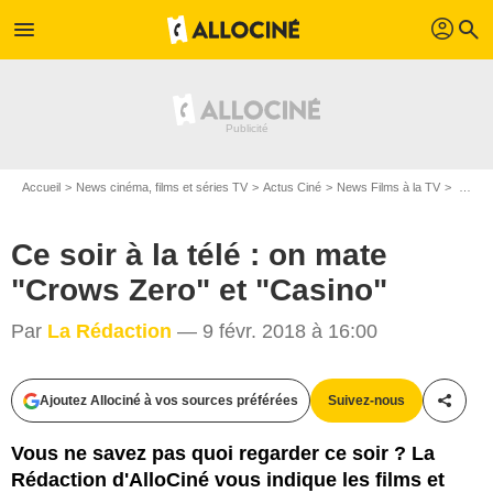
profil
menu
search
Accueil
News cinéma, films et séries TV
Actus Ciné
News Films à la TV
Ce soir à la télé : on mate "Crows Zero" et "Casino"
Ce soir à la télé : on mate
"Crows Zero" et "Casino"
Par
La Rédaction
— 9 févr. 2018 à 16:00
Ajoutez Allociné à vos sources préférées
Suivez-nous
Partag
Vous ne savez pas quoi regarder ce soir ? La
Rédaction d'AlloCiné vous indique les films et