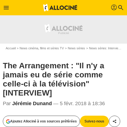
profil
menu
search
Accueil
News cinéma, films et séries TV
News séries
News séries: Interviews
The Arrangement : "Il n'y a
jamais eu de série comme
celle-ci à la télévision"
[INTERVIEW]
Par
Jérémie Dunand
— 5 févr. 2018 à 18:36
Ajoutez Allociné à vos sources préférées
Suivez-nous
Partag