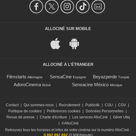
ALLOCINÉ SUR MOBILE
ALLOCINÉ À L'ÉTRANGER
Filmstarts
SensaCine
Beyazperde
Allemagne
Espagne
Turquie
AdoroCinema
Sensacine México
Brésil
Mexique
Contact
|
Qui sommes-nous
|
Recrutement
|
Publicité
|
CGU
|
CGV
|
Politique de cookies
|
Préférences cookies
|
Données Personnelles
|
Revue de presse
|
Charte d'écriture
|
Les services AlloCiné
|
Gérer Utiq
|
©AlloCiné
Retrouvez tous les horaires et infos de votre cinéma sur le numéro AlloCiné :
0 892 892 892
(0,90€/minute)