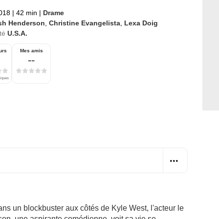
2018
|
42 min
|
Drame
sh Henderson
,
Christine Evangelista
,
Lexa Doig
té
U.S.A.
urs
Mes amis
--
tiques
ans un blockbuster aux côtés de Kyle West, l'acteur le
on, une aspirante comédienne, voit sa vie se