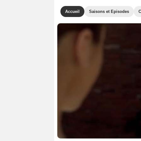
Accueil
Saisons et Episodes
C