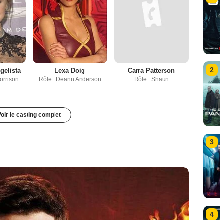
2
gelista
Lexa Doig
Carra Patterson
orrison
Rôle : Deann Anderson
Rôle : Shaun
Voir le casting complet
3
4