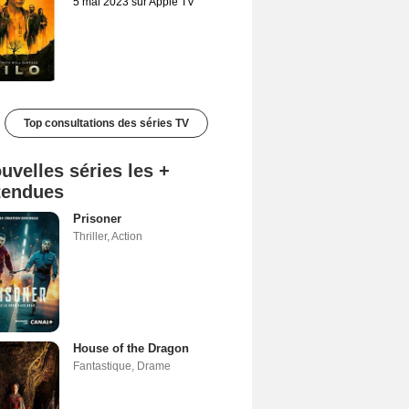
5 mai 2023 sur Apple TV
Top consultations des séries TV
uvelles séries les +
tendues
Prisoner
Thriller
,
Action
House of the Dragon
Fantastique
,
Drame