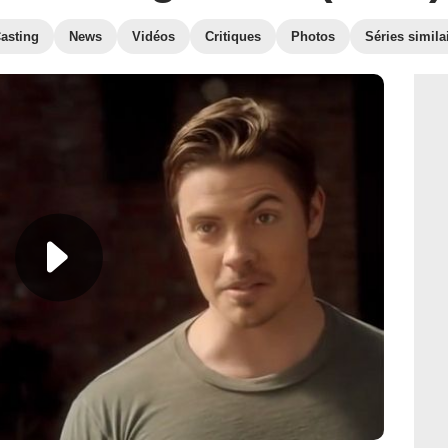
asting
News
Vidéos
Critiques
Photos
Séries simila