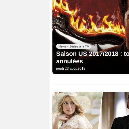
News - Séries à la TV
Saison US 2017/2018 : to
annulées
jeudi 23 août 2018