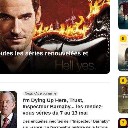
5
utes les séries renouvelées et
6
News - Au programme
I'm Dying Up Here, Trust,
Inspecteur Barnaby... les rendez-
vous séries du 7 au 13 mai
Des enquêtes inédites de l'"Inspecteur Barnaby"
7
sur France 3 à l'incroyable histoire de la famille