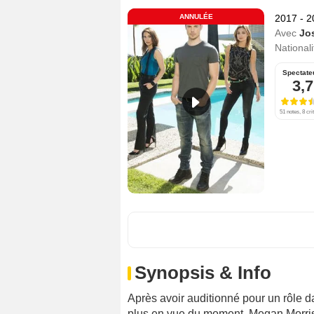
ANNULÉE
2017 - 
Avec
Jo
Nationali
Spectate
3,7
51 notes, 8 cri
Synopsis & Info
Après avoir auditionné pour un rôle d
plus en vue du moment, Megan Morris