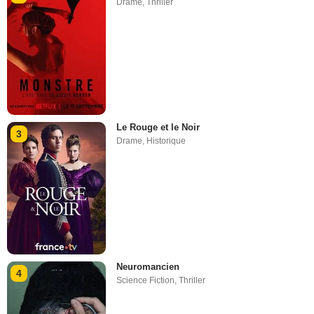
Drame
,
Thriller
Le Rouge et le Noir
3
Drame
,
Historique
Neuromancien
4
Science Fiction
,
Thriller