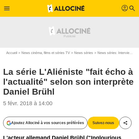
profil
menu
search
Accueil
News cinéma, films et séries TV
News séries
News séries: Interviews
La série L'Aliéniste "fait écho à
l'actualité" selon son interprète
Daniel Brühl
5 févr. 2018 à 14:00
Ajoutez Allociné à vos sources préférées
Suivez-nous
Partag
TNT
L'acteur allemand Daniel Brühl ("Inglourious