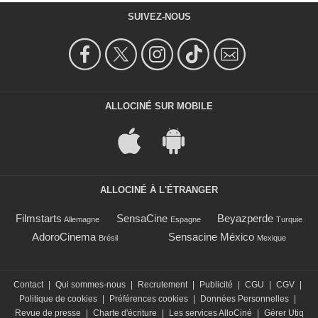
SUIVEZ-NOUS
ALLOCINÉ SUR MOBILE
ALLOCINÉ À L'ÉTRANGER
Filmstarts
SensaCine
Beyazperde
Allemagne
Espagne
Turquie
AdoroCinema
Sensacine México
Brésil
Mexique
Contact
|
Qui sommes-nous
|
Recrutement
|
Publicité
|
CGU
|
CGV
|
Politique de cookies
|
Préférences cookies
|
Données Personnelles
|
Revue de presse
|
Charte d'écriture
|
Les services AlloCiné
|
Gérer Utiq