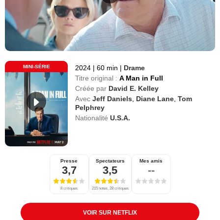
MINI-SÉRIE
2024
|
60 min
|
Drame
Titre original :
A Man in Full
Créée par
David E. Kelley
Avec
Jeff Daniels
,
Diane Lane
,
Tom
Pelphrey
Nationalité
U.S.A.
Presse
Spectateurs
Mes amis
3,7
3,5
--
8 critiques
215 notes, 28 critiques
VOIR SUR NETFLIX