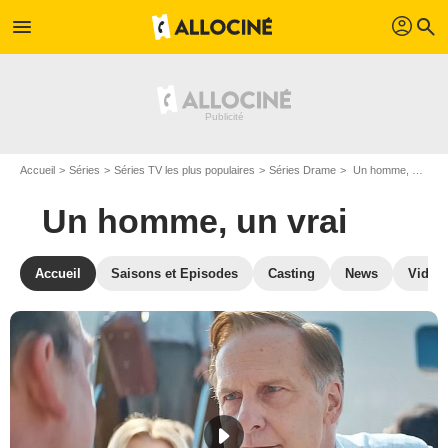
profil
menu
search
Accueil
Séries
Séries TV les plus populaires
Séries Drame
Un homme, un vrai
Un homme, un vrai
Accueil
Saisons et Episodes
Casting
News
Vidéo