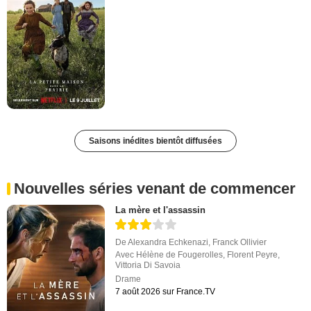
Saisons inédites bientôt diffusées
Nouvelles séries venant de commencer
La mère et l'assassin
De
Alexandra Echkenazi
,
Franck Ollivier
Avec
Hélène de Fougerolles
,
Florent Peyre
,
Vittoria Di Savoia
Drame
7 août 2026 sur France.TV