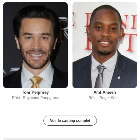
Tom Pelphrey
Aml Ameen
Rôle : Raymond Peepgrass
Rôle : Roger White
Voir le casting complet