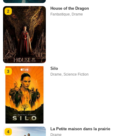
House of the Dragon
2
Fantastique
,
Drame
Silo
3
Drame
,
Science Fiction
La Petite maison dans la prairie
4
Drame