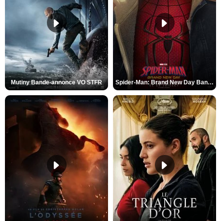
Mutiny Bande-annonce VO STFR
Spider-Man: Brand New Day Bande-annonce VO STFR