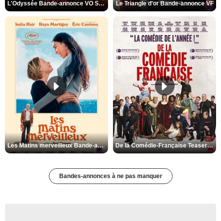
L'Odyssée Bande-annonce VO STFR
Le Triangle d'or Bande-annonce VF
Les Matins merveilleux Bande-annonce VF
De la Comédie-Française Teaser VF
Bandes-annonces à ne pas manquer