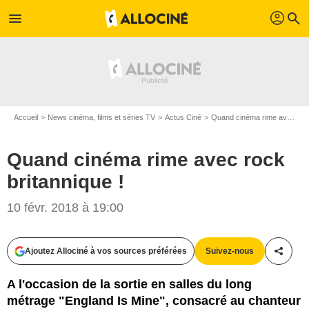
profil
menu
search
Accueil
News cinéma, films et séries TV
Actus Ciné
Quand cinéma rime avec rock britannique !
Quand cinéma rime avec rock
britannique !
10 févr. 2018 à 19:00
Ajoutez Allociné à vos sources préférées
Suivez-nous
Partag
A l'occasion de la sortie en salles du long
métrage "England Is Mine", consacré au chanteur