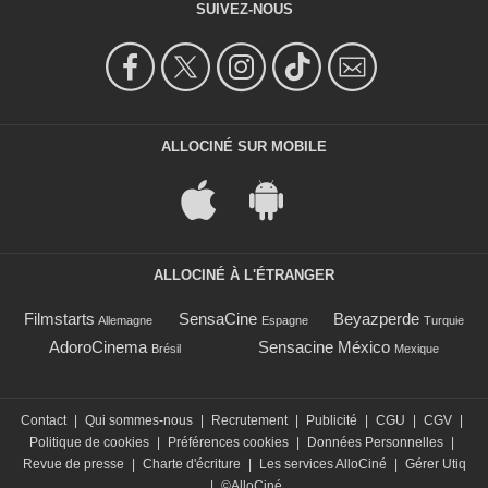
SUIVEZ-NOUS
ALLOCINÉ SUR MOBILE
ALLOCINÉ À L'ÉTRANGER
Filmstarts
SensaCine
Beyazperde
Allemagne
Espagne
Turquie
AdoroCinema
Sensacine México
Brésil
Mexique
Contact
|
Qui sommes-nous
|
Recrutement
|
Publicité
|
CGU
|
CGV
|
Politique de cookies
|
Préférences cookies
|
Données Personnelles
|
Revue de presse
|
Charte d'écriture
|
Les services AlloCiné
|
Gérer Utiq
|
©AlloCiné