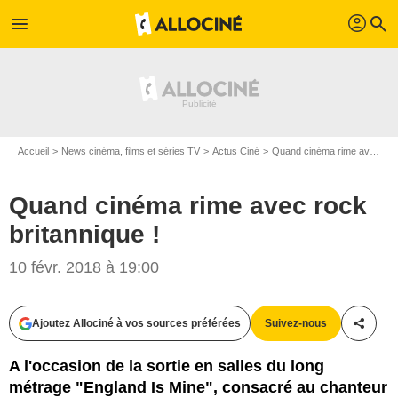
profil
menu
search
Accueil
News cinéma, films et séries TV
Actus Ciné
Quand cinéma rime avec rock britannique !
Quand cinéma rime avec rock
britannique !
10 févr. 2018 à 19:00
Ajoutez Allociné à vos sources préférées
Suivez-nous
Partag
A l'occasion de la sortie en salles du long
métrage "England Is Mine", consacré au chanteur