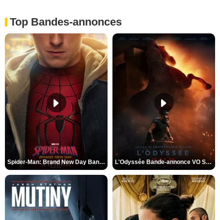
Top Bandes-annonces
Spider-Man: Brand New Day Bande-annonce VO STFR
L'Odyssée Bande-annonce VO STFR