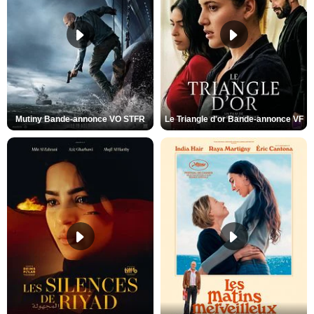
Mutiny Bande-annonce VO STFR
Le Triangle d'or Bande-annonce VF