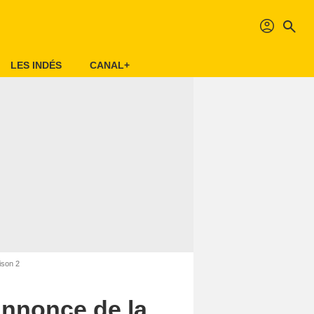
profil
search
LES INDÉS
CANAL+
ison 2
annonce de la