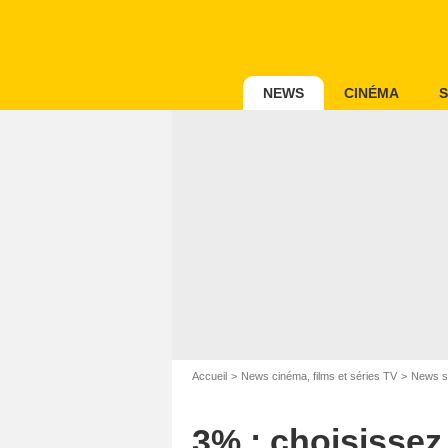
NEWS
CINÉMA
S
Accueil
News cinéma, films et séries TV
News s
3% : choisissez