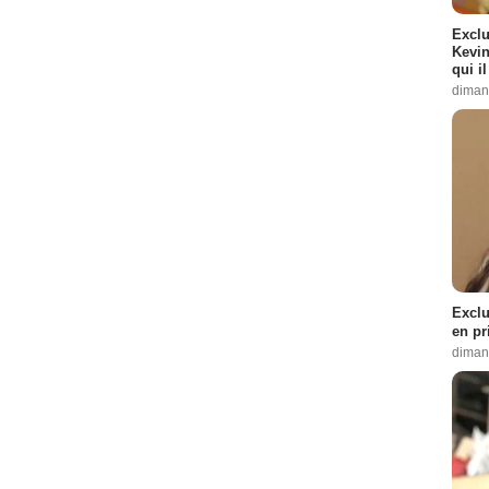
Exclu
Kevin
qui i
diman
Exclu
en pr
diman