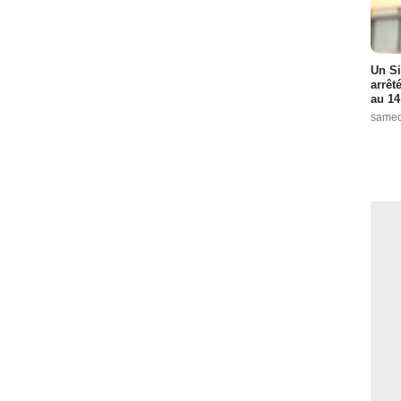
Un Si
arrêt
au 14
samed