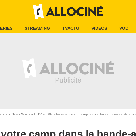
ÉRIES
STREAMING
TVACTU
VIDÉOS
VOD
éries
News Séries à la TV
3% : choisissez votre camp dans la bande-annonce de la sa
 votre camp dans la bande-