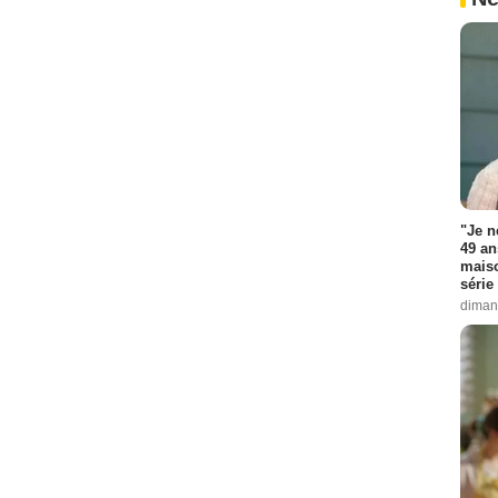
"Je n
49 an
maiso
série 
diman