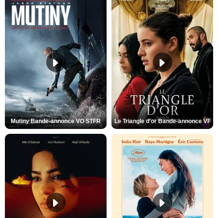
Mutiny Bande-annonce VO STFR
Le Triangle d'or Bande-annonce VF