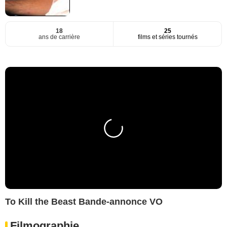
18
25
ans de carrière
films et séries tournés
To Kill the Beast Bande-annonce VO
Filmographie