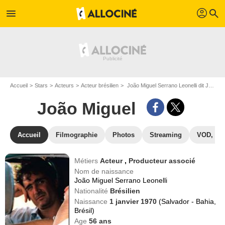
profil
menu
search
Accueil
Stars
Acteurs
Acteur brésilien
João Miguel Serrano Leonelli dit João Miguel
João Miguel
Accueil
Filmographie
Photos
Streaming
VOD, DV
Métiers
Acteur
,
Producteur associé
Nom de naissance
João Miguel Serrano Leonelli
Nationalité
Brésilien
Naissance
1 janvier 1970
(Salvador - Bahia,
Brésil)
Age
56
ans